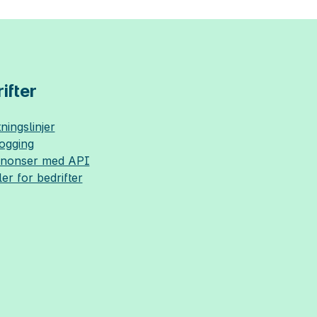
ifter
ningslinjer
logging
nnonser med API
ler for bedrifter