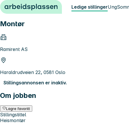
Hopp til innhold
Ledige stillinger
Ung
Somm
Montør
Ramirent AS
Haraldrudveien 22, 0581 Oslo
Stillingsannonsen er inaktiv.
Om jobben
Lagre favoritt
Stillingstittel
Heismontør