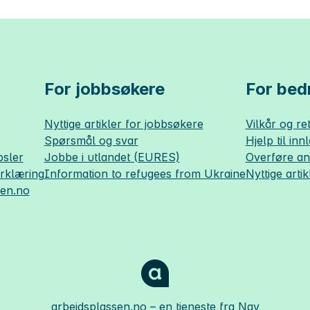
For jobbsøkere
For bedr
Nyttige artikler for jobbsøkere
Vilkår og ret
Spørsmål og svar
Hjelp til inn
sler
Jobbe i utlandet (EURES)
Overføre a
erklæring
Information to refugees from Ukraine
Nyttige artik
sen.no
arbeidsplassen.no
– en tjeneste fra Nav