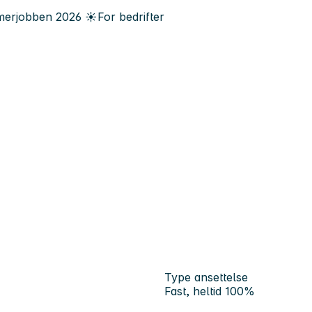
erjobben
2026
☀️
For bedrifter
Type ansettelse
Fast, heltid 100%