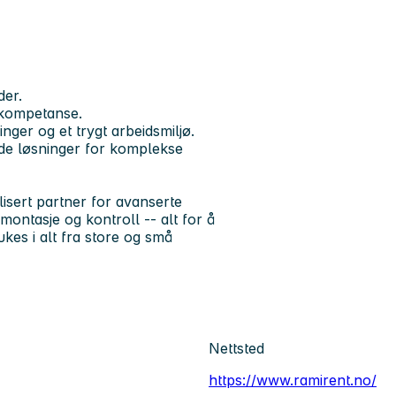
der.
 kompetanse.
nger og et trygt arbeidsmiljø.
de løsninger for komplekse
lisert partner for avanserte
 montasje og kontroll -- alt for å
ukes i alt fra store og små
Nettsted
https://www.ramirent.no/