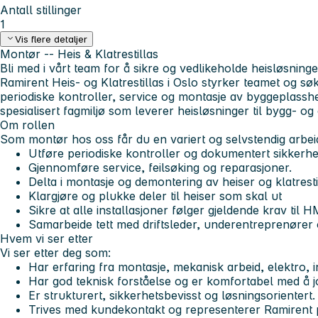
Antall stillinger
1
Vis flere detaljer
Montør -- Heis & Klatrestillas
Bli med i vårt team for å sikre og vedlikeholde heisløsning
Ramirent Heis- og Klatrestillas i Oslo styrker teamet og s
periodiske kontroller, service og montasje av byggeplasshei
spesialisert fagmiljø som leverer heisløsninger til bygg- og
Om rollen
Som montør hos oss får du en variert og selvstendig arbei
Utføre periodiske kontroller og dokumentert sikkerhet
Gjennomføre service, feilsøking og reparasjoner.
Delta i montasje og demontering av heiser og klatresti
Klargjøre og plukke deler til heiser som skal ut
Sikre at alle installasjoner følger gjeldende krav til H
Samarbeide tett med driftsleder, underentreprenører o
Hvem vi ser etter
Vi ser etter deg som:
Har erfaring fra montasje, mekanisk arbeid, elektro, i
Har god teknisk forståelse og er komfortabel med å j
Er strukturert, sikkerhetsbevisst og løsningsorientert.
Trives med kundekontakt og representerer Ramirent p