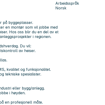
Arbeidsspråk
Norsk
er på byggeplasser.
øker en montør som vil jobbe med
ser. Hos oss blir du en del av et
 anleggsprosjekter i regionen.
dshverdag. Du vil:
skontroll av heiser.
llas.
MS, kvalitet og funksjonalitet.
g tekniske spesialister.
ndustri eller bygg/anlegg.
obbe i høyden.
å en profesjonell måte.