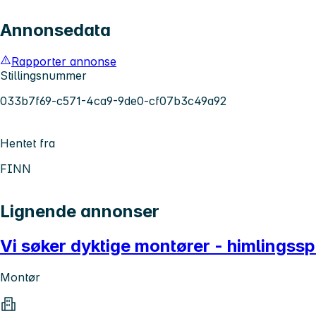
Annonsedata
Rapporter annonse
Stillingsnummer
033b7f69-c571-4ca9-9de0-cf07b3c49a92
Hentet fra
FINN
Lignende annonser
Vi søker dyktige montører - himlingsspe
Montør