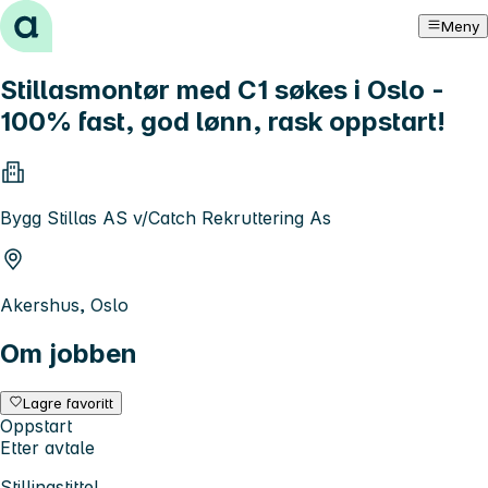
Hopp til innhold
Meny
Stillasmontør med C1 søkes i Oslo -
100% fast, god lønn, rask oppstart!
Bygg Stillas AS v/Catch Rekruttering As
Akershus, Oslo
Om jobben
Lagre favoritt
Oppstart
Etter avtale
Stillingstittel