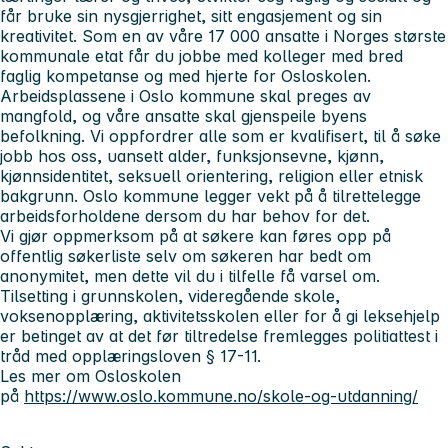
får bruke sin nysgjerrighet, sitt engasjement og sin
kreativitet. Som en av våre 17 000 ansatte i Norges største
kommunale etat får du jobbe med kolleger med bred
faglig kompetanse og med hjerte for Osloskolen.
Arbeidsplassene i Oslo kommune skal preges av
mangfold, og våre ansatte skal gjenspeile byens
befolkning. Vi oppfordrer alle som er kvalifisert, til å søke
jobb hos oss, uansett alder, funksjonsevne, kjønn,
kjønnsidentitet, seksuell orientering, religion eller etnisk
bakgrunn. Oslo kommune legger vekt på å tilrettelegge
arbeidsforholdene dersom du har behov for det.
Vi gjør oppmerksom på at søkere kan føres opp på
offentlig søkerliste selv om søkeren har bedt om
anonymitet, men dette vil du i tilfelle få varsel om.
Tilsetting i grunnskolen, videregående skole,
voksenopplæring, aktivitetsskolen eller for å gi leksehjelp
er betinget av at det før tiltredelse fremlegges politiattest i
tråd med opplæringsloven § 17-11.
Les mer om Osloskolen
på
https://www.oslo.kommune.no/skole-og-utdanning/