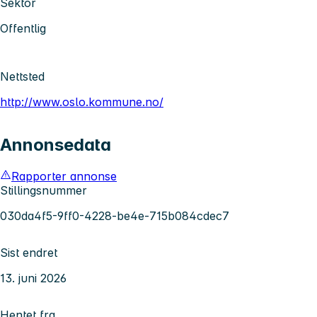
Sektor
Offentlig
Nettsted
http://www.oslo.kommune.no/
Annonsedata
Rapporter annonse
Stillingsnummer
030da4f5-9ff0-4228-be4e-715b084cdec7
Sist endret
13. juni 2026
Hentet fra