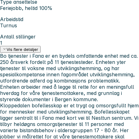
Type ansettelse
Feriejobb, heltid 100%
Arbeidstid
Turnus
Antall stillinger
1
Vis flere detaljer
Bo tjenester i Fana er en bydels omfattende enhet med ca.
250 årsverk fordelt på 11 tjenestesteder. Enheten yter
tjenester til voksne med utviklingshemming, og har
spesialkompetanse innen fagområdet utviklingshemming,
utfordrende adferd og kombinasjons problematikk.
Enheten arbeider med å legge til rette for en meningsfull
hverdag for våre tjenestemottakere, med grunnlag i
styrende dokumenter i Bergen kommune.
Kloppedalen bofellesskap er et trygt og omsorgsfullt hjem
for mennesker med utviklingshemming. Bofellesskapet
ligger sentralt til i Fana med kort vei til Nesttun sentrum. Vi
tilbyr heldøgns omsorgstjenester til 11 personer med
varierte bistandsbehov i aldersgruppen 17 - 80 år. Her
jobber vi målrettet for at våre tjenestemottakere skal