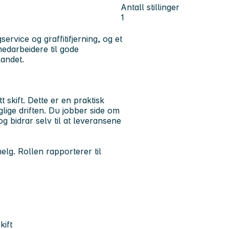
Antall stillinger
1
rvice og graffitifjerning, og et
edarbeidere til gode
landet.
 skift. Dette er en praktisk
lige driften. Du jobber side om
 bidrar selv til at leveransene
lg. Rollen rapporterer til
kift