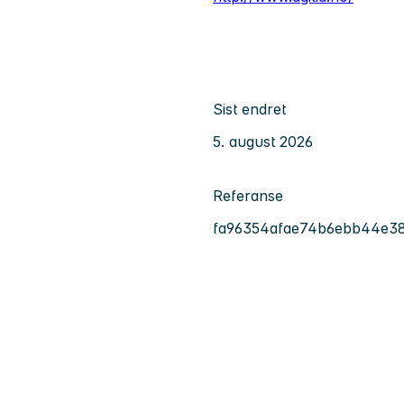
Sist endret
5. august 2026
Referanse
fa96354afae74b6ebb44e3