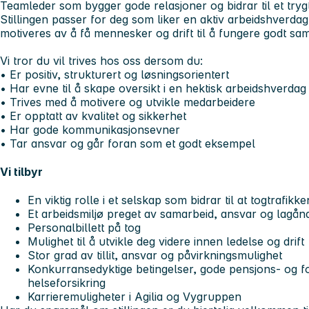
Teamleder som bygger gode relasjoner og bidrar til et trygt 
Stillingen passer for deg som liker en aktiv arbeidshverdag
motiveres av å få mennesker og drift til å fungere godt s
Vi tror du vil trives hos oss dersom du:
• Er positiv, strukturert og løsningsorientert
• Har evne til å skape oversikt i en hektisk arbeidshverdag
• Trives med å motivere og utvikle medarbeidere
• Er opptatt av kvalitet og sikkerhet
• Har gode kommunikasjonsevner
• Tar ansvar og går foran som et godt eksempel
Vi tilbyr
En viktig rolle i et selskap som bidrar til at togtrafi
Et arbeidsmiljø preget av samarbeid, ansvar og lagån
Personalbillett på tog
Mulighet til å utvikle deg videre innen ledelse og drift
Stor grad av tillit, ansvar og påvirkningsmulighet
Konkurransedyktige betingelser, gode pensjons- og fo
helseforsikring
Karrieremuligheter i Agilia og Vygruppen