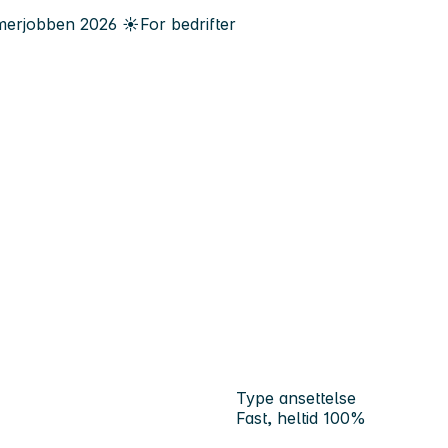
erjobben
2026
☀️
For bedrifter
Type ansettelse
Fast, heltid 100%