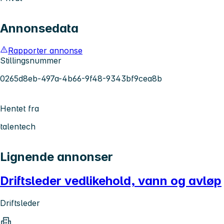
Annonsedata
Rapporter annonse
Stillingsnummer
0265d8eb-497a-4b66-9f48-9343bf9cea8b
Hentet fra
talentech
Lignende annonser
Driftsleder vedlikehold, vann og avløp
Driftsleder