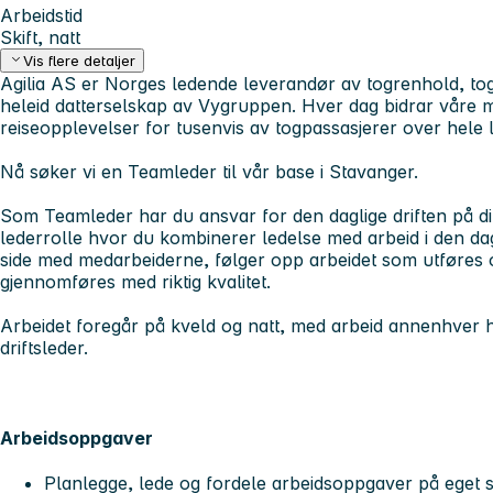
Arbeidstid
Skift, natt
Vis flere detaljer
Agilia AS er Norges ledende leverandør av togrenhold, togse
heleid datterselskap av Vygruppen. Hver dag bidrar våre m
reiseopplevelser for tusenvis av togpassasjerer over hele 
Nå søker vi en Teamleder til vår base i Stavanger.
Som Teamleder har du ansvar for den daglige driften på ditt
lederrolle hvor du kombinerer ledelse med arbeid i den dag
side med medarbeiderne, følger opp arbeidet som utføres og
gjennomføres med riktig kvalitet.
Arbeidet foregår på kveld og natt, med arbeid annenhver he
driftsleder.
Arbeidsoppgaver
Planlegge, lede og fordele arbeidsoppgaver på eget s