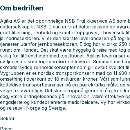
Om bedriften
Agilia AS er det opprinnelige NSB Trafikkservice AS som b
datterselskap til NSB. I dag er vi et datterselskap av Vyg
graffitifjerning, renhold og komfortoppgaver, i hovedsak ti
jernbanesektoren. Vi er den største leverandøren på togre
tjenester utenfor jernbanesektoren. I dag har vi cirka 250 a
rundt om i landet. Det skal være hyggelig å reise med tog 
viktig for tilfredsheten med togtilbudet. Agilias leveranser 
av tjenesten som togoperatørene leverer. Sammen med tog
skreddersydde renholdskonsepter som gir avtalt kvalitet til r
Vygruppen er et nordisk transportkonsern med ca 11 600 
omsetning i overkant av 18
milliarder
kroner. Vårt samfunns
kollektive transportløsninger på en bærekraftig måte, og vi
velge miljøvennlig». Det skal vi oppnå gjennom å gi kund
dag, være bransjeledende på innovasjon, være effektive og på
engasjerte og kundeorienterte medarbeidere. Vy har virks
og reiseliv i Norge og Sverige.
Sektor
Privat