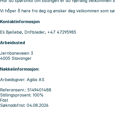
Har du spørsmål om stillingen er du hjertelig velkommen til
Vi håper å høre fra deg og ønsker deg velkommen som sø
Kontaktinformasjon
Eli Bjellebø, Driftsleder, +47 47295985
Arbeidssted
Jernbaneveien 3
4005 Stavanger
Nøkkelinformasjon:
Arbeidsgiver: Agilia AS
Referansenr.: 5149401488
Stillingsprosent: 100%
Fast
Søknadsfrist: 04.08.2026