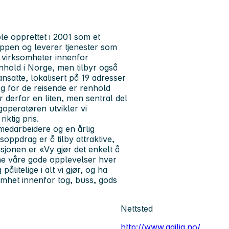
le opprettet i 2001 som et
ruppen og leverer tjenester som
l virksomheter innenfor
nhold i Norge, men tilbyr også
nsatte, lokalisert på 19 adresser
og for de reisende er renhold
er derfor en liten, men sentral del
operatøren utvikler vi
iktig pris.
medarbeidere og en årlig
oppdrag er å tilby attraktive,
sjonen er «Vy gjør det enkelt å
ene våre gode opplevelser hver
litelige i alt vi gjør, og ha
omhet innenfor tog, buss, gods
Nettsted
http://www.agilia.no/