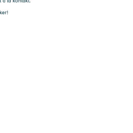
 å ta kontakt.
ker!