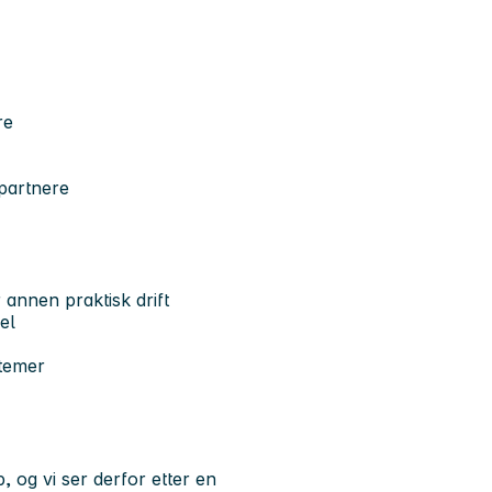
re
spartnere
r annen praktisk drift
el
stemer
, og vi ser derfor etter en