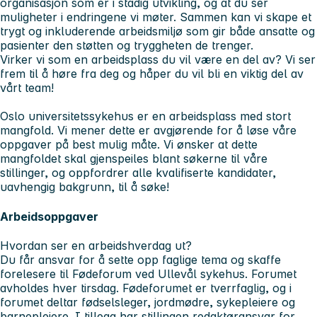
organisasjon som er i stadig utvikling, og at du ser
muligheter i endringene vi møter. Sammen kan vi skape et
trygt og inkluderende arbeidsmiljø som gir både ansatte og
pasienter den støtten og tryggheten de trenger.
Virker vi som en arbeidsplass du vil være en del av? Vi ser
frem til å høre fra deg og håper du vil bli en viktig del av
vårt team!
Oslo universitetssykehus er en arbeidsplass med stort
mangfold. Vi mener dette er avgjørende for å løse våre
oppgaver på best mulig måte. Vi ønsker at dette
mangfoldet skal gjenspeiles blant søkerne til våre
stillinger, og oppfordrer alle kvalifiserte kandidater,
uavhengig bakgrunn, til å søke!
Arbeidsoppgaver
Hvordan ser en arbeidshverdag ut?
Du får ansvar for å sette opp faglige tema og skaffe
forelesere til Fødeforum ved Ullevål sykehus. Forumet
avholdes hver tirsdag. Fødeforumet er tverrfaglig, og i
forumet deltar fødselsleger, jordmødre, sykepleiere og
barnepleiere. I tillegg har stillingen redaktøransvar for