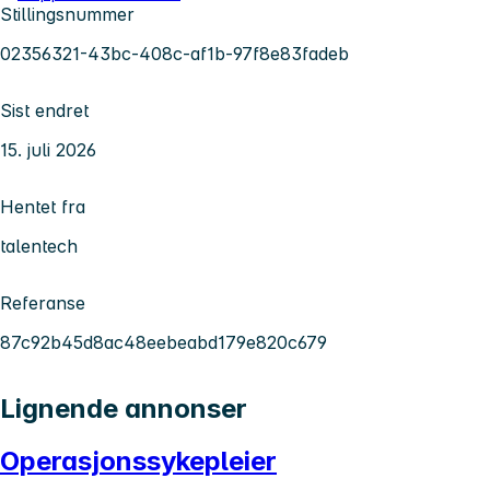
Stillingsnummer
02356321-43bc-408c-af1b-97f8e83fadeb
Sist endret
15. juli 2026
Hentet fra
talentech
Referanse
87c92b45d8ac48eebeabd179e820c679
Lignende annonser
Operasjonssykepleier