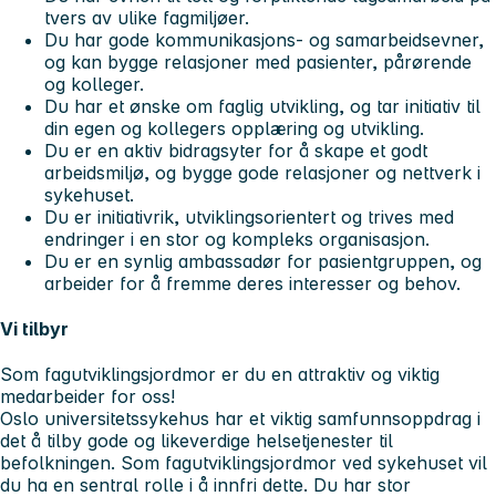
tvers av ulike fagmiljøer.
Du har gode kommunikasjons- og samarbeidsevner,
og kan bygge relasjoner med pasienter, pårørende
og kolleger.
Du har et ønske om faglig utvikling, og tar initiativ til
din egen og kollegers opplæring og utvikling.
Du er en aktiv bidragsyter for å skape et godt
arbeidsmiljø, og bygge gode relasjoner og nettverk i
sykehuset.
Du er initiativrik, utviklingsorientert og trives med
endringer i en stor og kompleks organisasjon.
Du er en synlig ambassadør for pasientgruppen, og
arbeider for å fremme deres interesser og behov.
Vi tilbyr
Som fagutviklingsjordmor er du en attraktiv og viktig
medarbeider for oss!
Oslo universitetssykehus har et viktig samfunnsoppdrag i
det å tilby gode og likeverdige helsetjenester til
befolkningen. Som fagutviklingsjordmor ved sykehuset vil
du ha en sentral rolle i å innfri dette. Du har stor