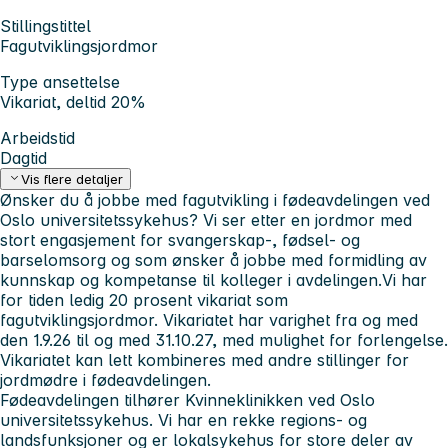
Stillingstittel
Fagutviklingsjordmor
Type ansettelse
Vikariat, deltid 20%
Arbeidstid
Dagtid
Vis flere detaljer
Ønsker du å jobbe med fagutvikling i fødeavdelingen ved
Oslo universitetssykehus? Vi ser etter en jordmor med
stort engasjement for svangerskap-, fødsel- og
barselomsorg og som ønsker å jobbe med formidling av
kunnskap og kompetanse til kolleger i avdelingen.
Vi har
for tiden ledig 20 prosent vikariat som
fagutviklingsjordmor. Vikariatet har varighet fra og med
den 1.9.26 til og med 31.10.27, med mulighet for forlengelse.
Vikariatet kan lett kombineres med andre stillinger for
jordmødre i fødeavdelingen.
Fødeavdelingen tilhører Kvinneklinikken ved Oslo
universitetssykehus. Vi har en rekke regions- og
landsfunksjoner og er lokalsykehus for store deler av