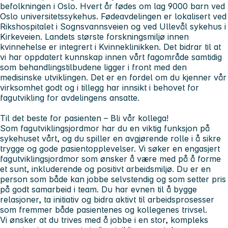
befolkningen i Oslo. Hvert år fødes om lag 9000 barn ved
Oslo universitetssykehus. Fødeavdelingen er lokalisert ved
Rikshospitalet i Sognsvannsveien og ved Ullevål sykehus i
Kirkeveien. Landets største forskningsmiljø innen
kvinnehelse er integrert i Kvinneklinikken. Det bidrar til at
vi har oppdatert kunnskap innen vårt fagområde samtidig
som behandlingstilbudene ligger i front med den
medisinske utviklingen. Det er en fordel om du kjenner vår
virksomhet godt og i tillegg har innsikt i behovet for
fagutvikling for avdelingens ansatte.
Til det beste for pasienten – Bli vår kollega!
Som fagutviklingsjordmor har du en viktig funksjon på
sykehuset vårt, og du spiller en avgjørende rolle i å sikre
trygge og gode pasientopplevelser. Vi søker en engasjert
fagutviklingsjordmor som ønsker å være med på å forme
et sunt, inkluderende og positivt arbeidsmiljø. Du er en
person som både kan jobbe selvstendig og som setter pris
på godt samarbeid i team. Du har evnen til å bygge
relasjoner, ta initiativ og bidra aktivt til arbeidsprosesser
som fremmer både pasientenes og kollegenes trivsel.
Vi ønsker at du trives med å jobbe i en stor, kompleks