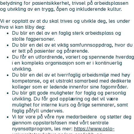
betydning for pasientsikkerhet, trivsel på arbeidsplassen
og utvikling av en trygg, åpen og inkluderende kultur.
Vi er opptatt av at du skal trives og utvikle deg, les under
hva vi kan tilby deg:
Du blir en del av en faglig sterk arbeidsplass og
stolte fagpersoner.
Du blir en del av et viktig samfunnsoppdrag, hvor du
er tett på pasienter og pårørende.
Du får en utfordrende, variert og spennende hverdag
i en kompleks organisasjon som er i kontinuerlig
utvikling.
Du blir en del av et tverrfaglig arbeidsmiljø med høy
kompetanse, og et utstrakt samarbeid med dedikerte
kolleger som er ledende innenfor sine fagområder.
Du blir gitt gode muligheter for faglig og personlig
utvikling. Du får god opplæring og det vil være
mulighet for interne kurs og årlige seminarer, samt
faglig påfyll underveis.
Vi tar vare på våre nye medarbeidere og støtter deg
gjennom oppstartsfasen med vårt sentrale
nyansattprogram, les mer:
https://www.oslo-