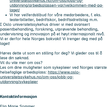
universitetssykehus.no/om-oss/jobb-og-
utdanning/arbeidsplassen-var/velkommen-med-pa-
laget/
Vi har velferdstilbud for våre medarbeidere, f. eks.
teaterbilletter, bedriftskor, bedriftsidrettslag m.m.
I Oslo universitetssykehus driver vi med avansert
pasientbehandling, forskning, utprøvende behandling,
undervisning og innovasjon på et høyt internasjonalt nivå.
Vi er derfor hele Norges bakvakt! Vi trenger deg med på
laget!
Høres dette ut som en stilling for deg? Vi gleder oss til å
lese din søknad.
Vil du vite mer om oss?
Les om dine muligheter som sykepleier ved Norges største
helsefaglige arbeidsplass:
https://www.oslo-
universitetssykehus.no/om-oss/jobb-og-
utdanning/sykepleier
Kontaktinformasjon
Elin Marie Sommer