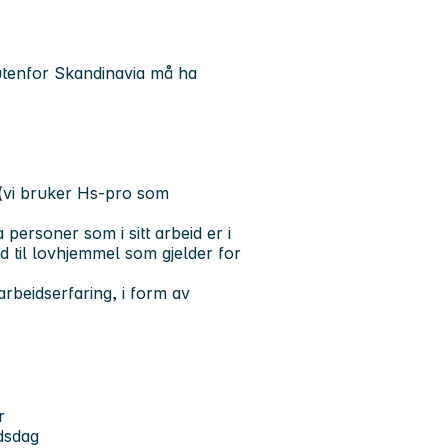
 utenfor Skandinavia må ha
y (vi bruker Hs-pro som
a personer som i sitt arbeid er i
 til lovhjemmel som gjelder for
rbeidserfaring, i form av
r
idsdag