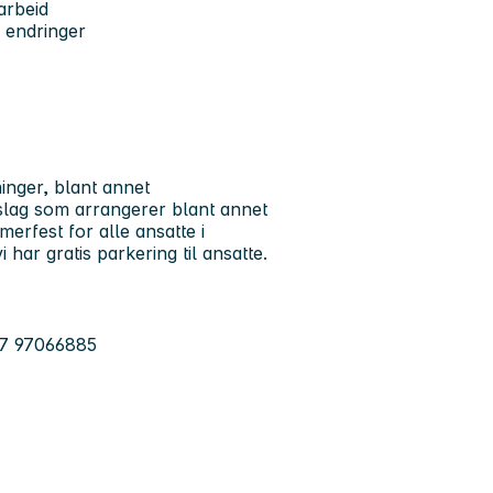
arbeid
r endringer
nger, blant annet
ttslag som arrangerer blant annet
erfest for alle ansatte i
 har gratis parkering til ansatte.
47 97066885