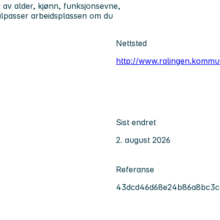
ig av alder, kjønn, funksjonsevne,
 tilpasser arbeidsplassen om du
Nettsted
http://www.ralingen.kommu
Sist endret
2. august 2026
Referanse
43dcd46d68e24b86a8bc3c