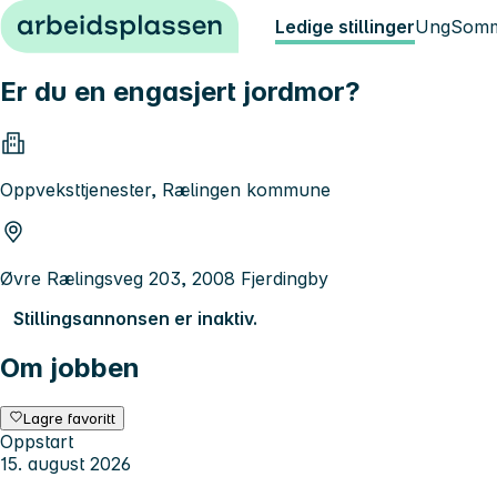
Hopp til innhold
Ledige stillinger
Ung
Somm
Er du en engasjert jordmor?
Oppveksttjenester, Rælingen kommune
Øvre Rælingsveg 203, 2008 Fjerdingby
Stillingsannonsen er inaktiv.
Om jobben
Lagre favoritt
Oppstart
15. august 2026