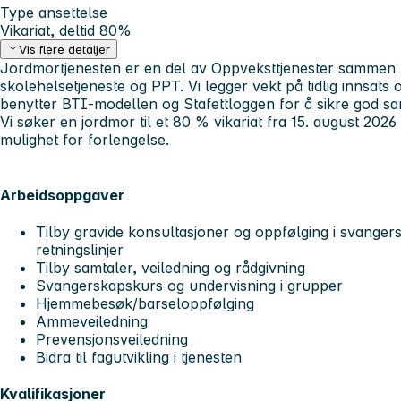
Type ansettelse
Vikariat, deltid 80%
Vis flere detaljer
Jordmortjenesten er en del av Oppveksttjenester sammen 
skolehelsetjeneste og PPT. Vi legger vekt på tidlig innsats 
benytter BTI-modellen og Stafettloggen for å sikre god s
Vi søker en jordmor til et 80 % vikariat fra 15. august 202
mulighet for forlengelse.
Arbeidsoppgaver
Tilby gravide konsultasjoner og oppfølging i svanger
retningslinjer
Tilby samtaler, veiledning og rådgivning
Svangerskapskurs og undervisning i grupper
Hjemmebesøk/barseloppfølging
Ammeveiledning
Prevensjonsveiledning
Bidra til fagutvikling i tjenesten
Kvalifikasjoner