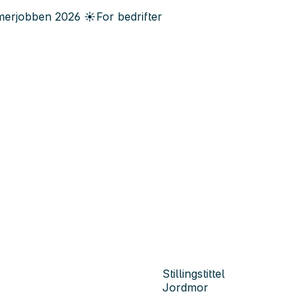
erjobben
2026
☀️
For bedrifter
Stillingstittel
Jordmor