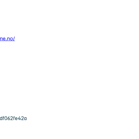
ne.no/
df062fe42a