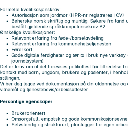
Formelle kvalifikasjonskrav:
Autorisasjon som jordmor (HPR-nr registreres i CV)
Beherske norsk skriftlig og muntlig. Søkere fra land
bestått gjeldende språkkompetansekrav B2
Ønskelige kvalifikasjoner:
Relevant erfaring fra føde-/barselavdeling
Relevant erfaring fra kommunehelsetjenesten
Førerkort
Gode digitale ferdigheter og tør ta i bruk nye verktø
journalsystem)
Det er krav om at det forevises politiattest før tiltredelse fr
kontakt med barn, ungdom, brukere og pasienter, i henhold
stillingen.
Vi ber deg legge ved dokumentasjon på din utdannelse og a
vitnemål og tjenestebevis/arbeidsattester
Personlige egenskaper
Brukerorientert
Omsorgsfull, empatisk og gode kommunikasjonsevne
Selvstendig og strukturert, planlegger for egen arbe