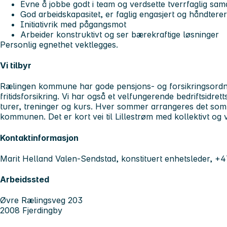
Evne å jobbe godt i team og verdsette tverrfaglig sam
God arbeidskapasitet, er faglig engasjert og håndtere
Initiativrik med pågangsmot
Arbeider konstruktivt og ser bærekraftige løsninger
Personlig egnethet vektlegges.
Vi tilbyr
Rælingen kommune har gode pensjons- og forsikringsordni
fritidsforsikring. Vi har også et velfungerende bedriftsidre
turer, treninger og kurs. Hver sommer arrangeres det somm
kommunen. Det er kort vei til Lillestrøm med kollektivt og vi
Kontaktinformasjon
Marit Helland Valen-Sendstad, konstituert enhetsleder, +
Arbeidssted
Øvre Rælingsveg 203
2008 Fjerdingby