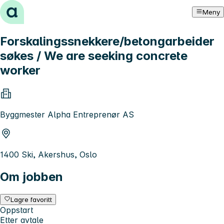
Hopp til innhold
Meny
Forskalingssnekkere/betongarbeider
søkes / We are seeking concrete
worker
Byggmester Alpha Entreprenør AS
1400 Ski, Akershus, Oslo
Om jobben
Lagre favoritt
Oppstart
Etter avtale