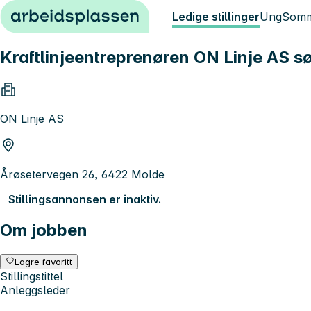
Hopp til innhold
Ledige stillinger
Ung
Somm
Kraftlinjeentreprenøren ON Linje AS s
ON Linje AS
Årøsetervegen 26, 6422 Molde
Stillingsannonsen er inaktiv.
Om jobben
Lagre favoritt
Stillingstittel
Anleggsleder