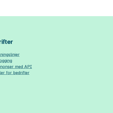
ifter
ningslinjer
logging
nnonser med API
ler for bedrifter