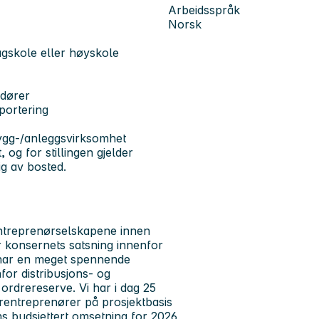
Arbeidsspråk
Norsk
agskole eller høyskole
ndører
portering
bygg-/anleggsvirksomhet
og for stillingen gjelder
ig av bosted.
entreprenørselskapene innen
ør konsernets satsning innenfor
et har en meget spennende
for distribusjons- og
 ordrereserve. Vi har i dag 25
rentreprenører på prosjektbasis
ns budsjettert omsetning for 2026