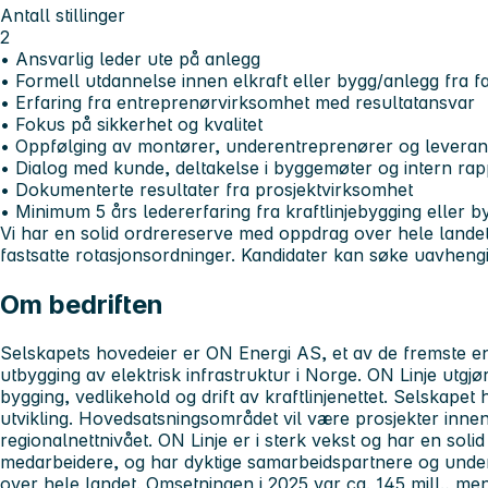
Antall stillinger
2
• Ansvarlig leder ute på anlegg
• Formell utdannelse innen elkraft eller bygg/anlegg fra f
• Erfaring fra entreprenørvirksomhet med resultatansvar
• Fokus på sikkerhet og kvalitet
• Oppfølging av montører, underentreprenører og levera
• Dialog med kunde, deltakelse i byggemøter og intern rap
• Dokumenterte resultater fra prosjektvirksomhet
• Minimum 5 års ledererfaring fra kraftlinjebygging eller 
Vi har en solid ordrereserve med oppdrag over hele landet, 
fastsatte rotasjonsordninger. Kandidater kan søke uavheng
Om bedriften
Selskapets hovedeier er ON Energi AS, et av de fremste 
utbygging av elektrisk infrastruktur i Norge. ON Linje utgj
bygging, vedlikehold og drift av kraftlinjenettet. Selskap
utvikling. Hovedsatsningsområdet vil være prosjekter innen
regionalnettnivået. ON Linje er i sterk vekst og har en solid
medarbeidere, og har dyktige samarbeidspartnere og unde
over hele landet. Omsetningen i 2025 var ca. 145 mill., me