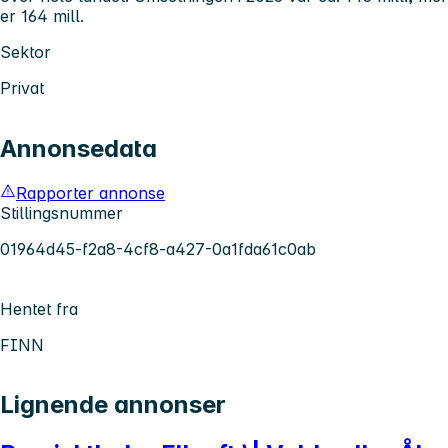
er 164 mill.
Sektor
Privat
Annonsedata
Rapporter annonse
Stillingsnummer
01964d45-f2a8-4cf8-a427-0a1fda61c0ab
Hentet fra
FINN
Lignende annonser