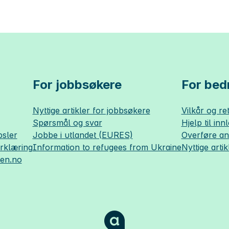
For jobbsøkere
For bedr
Nyttige artikler for jobbsøkere
Vilkår og ret
Spørsmål og svar
Hjelp til inn
sler
Jobbe i utlandet (EURES)
Overføre a
erklæring
Information to refugees from Ukraine
Nyttige artik
sen.no