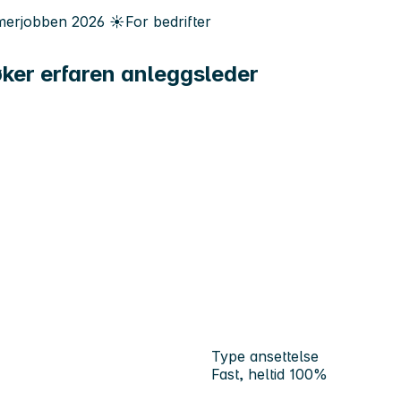
erjobben
2026
☀️
For bedrifter
øker erfaren anleggsleder
Type ansettelse
Fast, heltid 100%