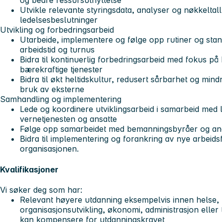
og bedre ressursutnyttelse
Utvikle relevante styringsdata, analyser og nøkkeltal
ledelsesbeslutninger
Utvikling og forbedringsarbeid
Utarbeide, implementere og følge opp rutiner og sta
arbeidstid og turnus
Bidra til kontinuerlig forbedringsarbeid med fokus på 
bærekraftige tjenester
Bidra til økt heltidskultur, redusert sårbarhet og mind
bruk av eksterne
Samhandling og implementering
Lede og koordinere utviklingsarbeid i samarbeid med led
vernetjenesten og ansatte
Følge opp samarbeidet med bemanningsbyråer og an
Bidra til implementering og forankring av nye arbeids
organisasjonen.
Kvalifikasjoner
Vi søker deg som har:
Relevant høyere utdanning eksempelvis innen helse, 
organisasjonsutvikling, økonomi, administrasjon eller 
kan kompensere for utdanningskravet