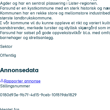
Agder og har en sentral plassering i Lister-regionen.
Farsund er en kystkommune med en sterk historisk og nærin
Kommunen har en rekke store og mellomstore industribedrif
største landbrukskommune.
I vår kommune vil du kunne oppleve et rikt og variert kultu
sandstrender, merkede turstier og idyllisk skjærgård som inn
Farsund har satset på gode oppvekstsvilkår bl.a. med omfa
barnehager og idrettsanlegg.
Sektor
Offentlig
Annonsedata
Rapporter annonse
Stillingsnummer
0180d93e-9b7f-4d15-9ceb-10f819da1829
Hentet fra