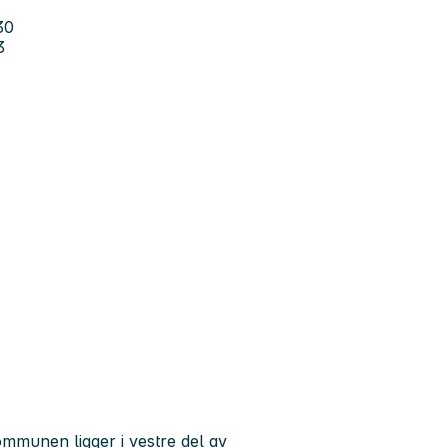
30
3
munen ligger i vestre del av