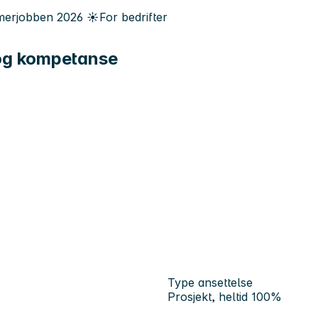
erjobben
2026
☀️
For bedrifter
 og kompetanse
Type ansettelse
Prosjekt, heltid 100%