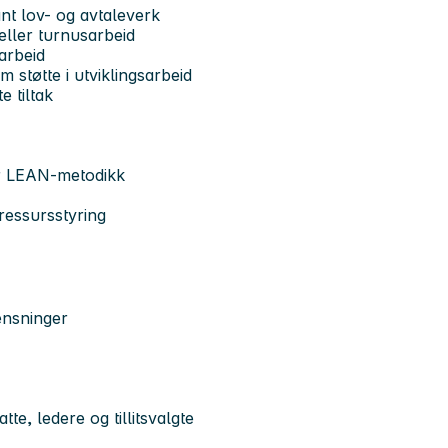
t lov- og avtaleverk
eller turnusarbeid
arbeid
m støtte i utviklingsarbeid
e tiltak
ler LEAN-metodikk
ressursstyring
ensninger
e, ledere og tillitsvalgte