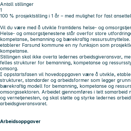
Antall stillinger
1
100 % prosjektstilling i 1 år – med mulighet for fast ansette
Vil du være med å utvikle framtidens helse- og omsorgstj
Helse- og omsorgstjenestene står overfor store utfordringer
kompetanse, bemanning og bærekraftig ressursutnyttelse.
etablerer Farsund kommune en ny funksjon som prosjektle
kompetanse.
Stillingen skal ikke overta ledernes arbeidsgiveransvar, me
felles strukturer for bemanning, kompetanse og ressurssty
omsorg.
I oppstartsfasen vil hovedoppgaven være å utvikle, etable
strukturer, standarder og arbeidsformer som legger grunnl
bærekraftig modell for bemanning, kompetanse og ressurss
omsorgssektoren. Arbeidet gjennomføres i tett samarbeid med
og vernetjenesten, og skal støtte og styrke ledernes arbeid
arbeidsgiveransvaret.
Arbeidsoppgaver