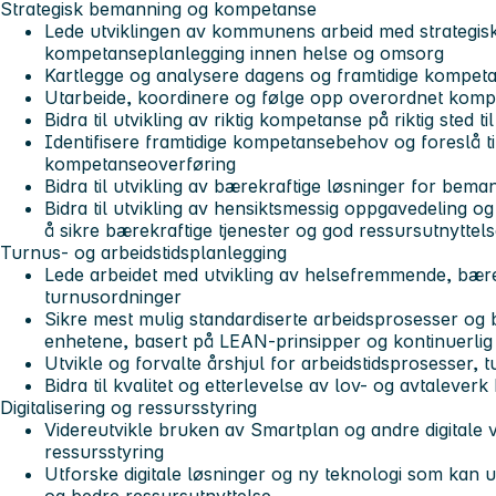
Strategisk bemanning og kompetanse
Lede utviklingen av kommunens arbeid med strategi
kompetanseplanlegging innen helse og omsorg
Kartlegge og analysere dagens og framtidige kompe
Utarbeide, koordinere og følge opp overordnet komp
Bidra til utvikling av riktig kompetanse på riktig sted til 
Identifisere framtidige kompetansebehov og foreslå til
kompetanseoverføring
Bidra til utvikling av bærekraftige løsninger for bema
Bidra til utvikling av hensiktsmessig oppgavedeling
å sikre bærekraftige tjenester og god ressursutnyttel
Turnus- og arbeidstidsplanlegging
Lede arbeidet med utvikling av helsefremmende, bære
turnusordninger
Sikre mest mulig standardiserte arbeidsprosesser og 
enhetene, basert på LEAN-prinsipper og kontinuerlig
Utvikle og forvalte årshjul for arbeidstidsprosesser, 
Bidra til kvalitet og etterlevelse av lov- og avtaleverk k
Digitalisering og ressursstyring
Videreutvikle bruken av Smartplan og andre digitale
ressursstyring
Utforske digitale løsninger og ny teknologi som kan 