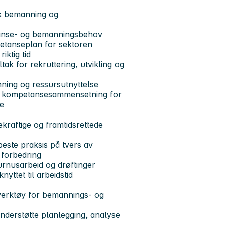
sk bemanning og
tanse- og bemanningsbehov
etanseplan for sektoren
riktig tid
tak for rekruttering, utvikling og
nning og ressursutnyttelse
 og kompetansesammensetning for
se
kraftige og framtidsrettede
beste praksis på tvers av
 forbedring
turnusarbeid og drøftinger
nyttet til arbeidstid
 verktøy for bemannings- og
understøtte planlegging, analyse