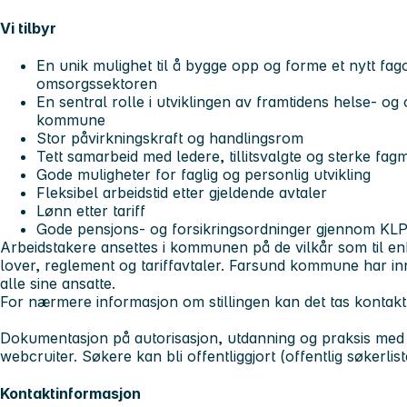
Vi tilbyr
En unik mulighet til å bygge opp og forme et nytt fag
omsorgssektoren
En sentral rolle i utviklingen av framtidens helse- og
kommune
Stor påvirkningskraft og handlingsrom
Tett samarbeid med ledere, tillitsvalgte og sterke fagm
Gode muligheter for faglig og personlig utvikling
Fleksibel arbeidstid etter gjeldende avtaler
Lønn etter tariff
Gode pensjons- og forsikringsordninger gjennom KL
Arbeidstakere ansettes i kommunen på de vilkår som til en
lover, reglement og tariffavtaler. Farsund kommune har innf
alle sine ansatte.
For nærmere informasjon om stillingen kan det tas kontak
Dokumentasjon på autorisasjon, utdanning og praksis med 
webcruiter. Søkere kan bli offentliggjort (offentlig søkerlist
Kontaktinformasjon