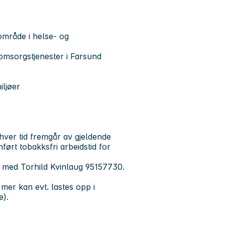
område i helse- og
 omsorgstjenester i Farsund
iljøer
P
hver tid fremgår av gjeldende
ørt tobakksfri arbeidstid for
t med Torhild Kvinlaug 95157730.
mer kan evt. lastes opp i
e).