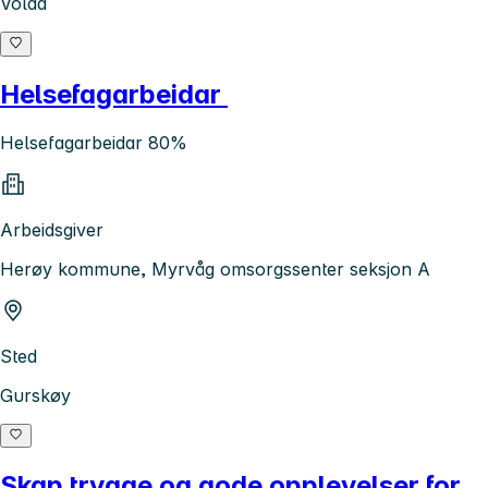
Volda
Helsefagarbeidar
Helsefagarbeidar 80%
Arbeidsgiver
Herøy kommune, Myrvåg omsorgssenter seksjon A
Sted
Gurskøy
Skap trygge og gode opplevelser for