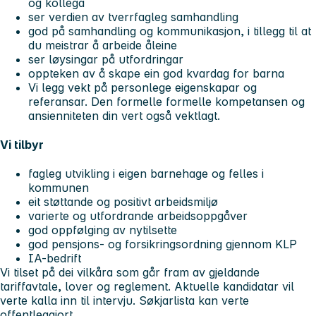
og kollega
ser verdien av tverrfagleg samhandling
god på samhandling og kommunikasjon, i tillegg til at
du meistrar å arbeide åleine
ser løysingar på utfordringar
oppteken av å skape ein god kvardag for barna
Vi legg vekt på personlege eigenskapar og
referansar. Den formelle formelle kompetansen og
ansienniteten din vert også vektlagt.
Vi tilbyr
fagleg utvikling i eigen barnehage og felles i
kommunen
eit støttande og positivt arbeidsmiljø
varierte og utfordrande arbeidsoppgåver
god oppfølging av nytilsette
god pensjons- og forsikringsordning gjennom KLP
IA-bedrift
Vi tilset på dei vilkåra som går fram av gjeldande
tariffavtale, lover og reglement. Aktuelle kandidatar vil
verte kalla inn til intervju. Søkjarlista kan verte
offentleggjort.