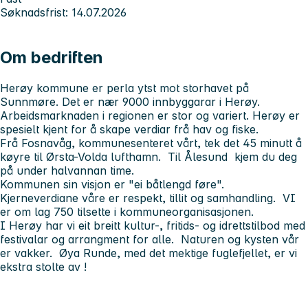
Søknadsfrist: 14.07.2026
Om bedriften
Herøy kommune er perla ytst mot storhavet på
Sunnmøre. Det er nær 9000 innbyggarar i Herøy.
Arbeidsmarknaden i regionen er stor og variert. Herøy er
spesielt kjent for å skape verdiar frå hav og fiske.
Frå Fosnavåg, kommunesenteret vårt, tek det 45 minutt å
køyre til Ørsta-Volda lufthamn. Til Ålesund kjem du deg
på under halvannan time.
Kommunen sin visjon er "ei båtlengd føre".
Kjerneverdiane våre er respekt, tillit og samhandling. VI
er om lag 750 tilsette i kommuneorganisasjonen.
I Herøy har vi eit breitt kultur-, fritids- og idrettstilbod med
festivalar og arrangment for alle. Naturen og kysten vår
er vakker. Øya Runde, med det mektige fuglefjellet, er vi
ekstra stolte av !