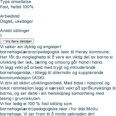
Type ansettelse
Fast, heltid 100%
Arbeidstid
Dagtid, ukedager
Antall stillinger
1
Vis flere detaljer
Vi søker ein dyktig og engasjert
barnehagelærarar/pedagogisk leiar til Herøy kommune.
Her får du moglegheita til å vere ein viktig del av barna si
utvikling der leik, læring og omsorg går hand i hand.
Vi legg vekt på arbeid med trygt og inkluderande
barnehagemiljø, i tillegg til alternativ og supplerande
kommunikasjon (ASK).
Vi driv eit aktivt utviklingsarbeid. Med basis i nasjonal og
lokal rammeplan legg vi særskilt vekt på språkutviklinga til
barna, og ser dette i ein heilskapleg samanheng med
lesing i grunnskulen.
Vi har ledig ei 100 % fast stilling som
barnehagelærar/pedagogiske leiar i for tida Moltu
barnehage. Vi ser fram til å motta søknaden din!