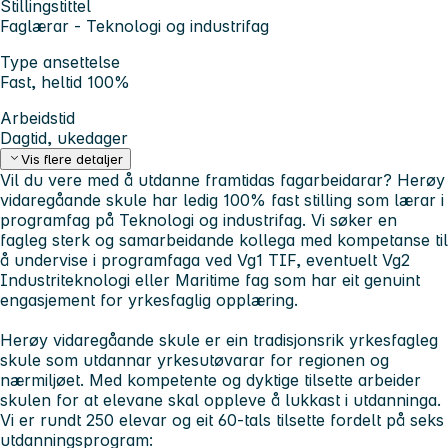
Stillingstittel
Faglærar - Teknologi og industrifag
Type ansettelse
Fast, heltid 100%
Arbeidstid
Dagtid, ukedager
Vis flere detaljer
Vil du vere med å utdanne framtidas fagarbeidarar? Herøy
vidaregåande skule har ledig 100% fast stilling som lærar i
programfag på Teknologi og industrifag. Vi søker en
fagleg sterk og samarbeidande kollega med kompetanse til
å undervise i programfaga ved Vg1 TIF, eventuelt Vg2
Industriteknologi eller Maritime fag som har eit genuint
engasjement for yrkesfaglig opplæring.
Herøy vidaregåande skule er ein tradisjonsrik yrkesfagleg
skule som utdannar yrkesutøvarar for regionen og
nærmiljøet. Med kompetente og dyktige tilsette arbeider
skulen for at elevane skal oppleve å lukkast i utdanninga.
Vi er rundt 250 elevar og eit 60-tals tilsette fordelt på seks
utdanningsprogram: