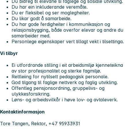
Du bidreg til elevane si faglege og sosiale utvikling.
Du har ein inkluderande veremåte.
Du er fleksibel og ser moglegheiter.
Du likar godt å samarbeide.
Du har gode ferdigheiter i kommunikasjon og
relasjonsbygging, både overfor elevar og andre du
samarbeider med.
Personlege eigenskaper vert tillagt vekt i tilsettinga.
Vi tilbyr
Ei utfordrande stilling i eit arbeidsmiljø kjenneteikna
av stor profesjonalitet og sterke fagmiljø.
Rettleiing for nytilsett pedagogisk personale.
God tilgang til faglige nettverk og faglig utvikling.
Offentleg pensjonsordning, gruppelivs- og
ulykkesforsikring.
Løns- og arbeidsvilkår i høve lov- og avtaleverk.
Kontaktinformasjon
Tore Tangen, Rektor, +47 95933931