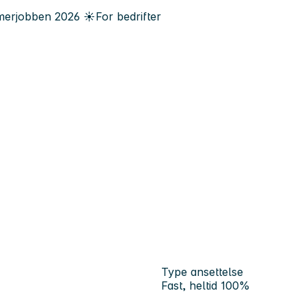
erjobben
2026
☀️
For bedrifter
Type ansettelse
Fast, heltid 100%