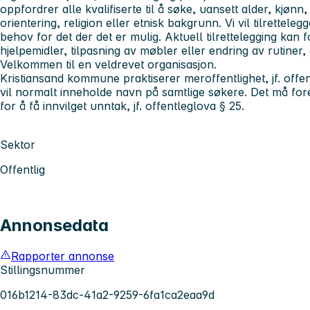
oppfordrer alle kvalifiserte til å søke, uansett alder, kjøn
orientering, religion eller etnisk bakgrunn. Vi vil tilrettel
behov for det der det er mulig. Aktuell tilrettelegging kan
hjelpemidler, tilpasning av møbler eller endring av rutiner
Velkommen til en veldrevet organisasjon.
Kristiansand kommune praktiserer meroffentlighet, jf. offent
vil normalt inneholde navn på samtlige søkere. Det må for
for å få innvilget unntak, jf. offentleglova § 25.
Sektor
Offentlig
Annonsedata
Rapporter annonse
Stillingsnummer
016b1214-83dc-41a2-9259-6fa1ca2eaa9d