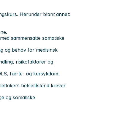
ringskurs. Herunder blant annet:
ene.
re med sammensatte somatiske
ng og behov for medisinsk
dling, risikofaktorer og
OLS, hjerte- og karsykdom,
eltakers helsetilstand krever
ige og somatiske