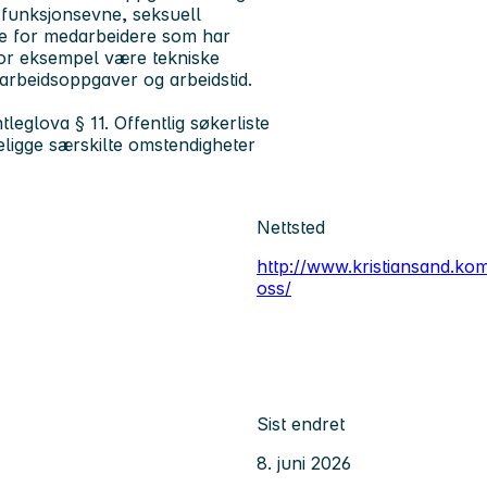
n, funksjonsevne, seksuell
egge for medarbeidere som har
 for eksempel være tekniske
, arbeidsoppgaver og arbeidstid.
leglova § 11. Offentlig søkerliste
eligge særskilte omstendigheter
Nettsted
http://www.kristiansand.ko
oss/
Sist endret
8. juni 2026