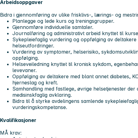
Arbeidsoppgaver
Bidra i gjennomføring av ulike frisklivs-, lærings- og mest
Planlegge og lede kurs og treningsgrupper.
Gjennomføre individuelle samtaler.
Journalføring og administrativt arbeid knyttet til kurs
Sykepleiefaglig vurdering og oppfølging av deltake
helseutfordringer.
Vurdering av symptomer, helserisiko, sykdomsutvikli
oppfølging.
Helseveiledning knyttet til kronisk sykdom, egenbehan
levevaner.
Oppfølging av deltakere med blant annet diabetes, K
hjerneslag og kreft.
Samhandling med fastlege, øvrige helsetjenester der d
medisinskfaglig avklaring.
Bidra til å styrke avdelingens samlende sykepleiefagl
vurderingskompetanse.
Kvalifikasjoner
MÅ krav: