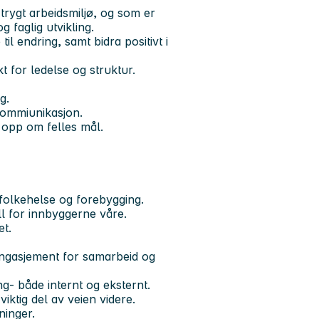
 trygt arbeidsmiljø, og som er
g faglig utvikling.
il endring, samt bidra positivt i
t for ledelse og struktur.
g.
kommiunikasjon.
r opp om felles mål.
 folkehelse og forebygging.
ll for innbyggerne våre.
et.
engasjement for samarbeid og
g- både internt og eksternt.
viktig del av veien videre.
ninger.