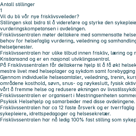
Antall stillinger
1
Vil du bli vår nye frisklivsveileder?
Stillingen skal bidra til å videreføre og styrke den sykeple
vurderingskompetansen i avdelingen.
Frisklivssentralen møter deltakere med sammensatte helse
behov for helsefaglig vurdering, veiledning og samhandlin
helsetjenester.
Frisklivssentralen har ulike tilbud innen friskliv, læring og 
Kristiansand og er en nasjonal utviklingssentral.
På Frisklivssentralen får deltakerne hjelp til å få økt hel
mestre livet med helseplager og sykdom samt forebygging 
Gjennom individuelle helsesamtaler, veiledning, trenin, ku
områdene kosthold, søvn, snus- og røykeslutt, fysisk aktivi
vårt å fremme helse og redusere økningen av livsstilssyk
Frisklivssentralen er organisert i Mestringsenheten samm
Psykisk Helsehjelp og samarbeider med disse avdelingene.
Frisklivssentralen har ca 12 faste årsverk og er tverrfagli
sykepleiere, idrettspedagoger og helsesekretær.
Frisklivssentralen har nå ledig 100% fast stilling som sykep