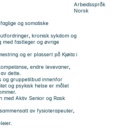
Arbeidsspråk
Norsk
iefaglige og somatiske
utfordringer, kronisk sykdom og
g med fastleger og øvrige
mestring og er plassert på Kjøita i
sekompetanse, endre levevaner,
av dette.
rs og gruppetilbud innenfor
tet og psykisk helse er målet
dommer.
en med Aktiv Senior og Rask
g sammensatt av fysioterapeuter,
leier.