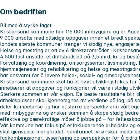
Om bedriften
Bli med å styrke laget!
Kristiansand kommune har 115 000 innbyggere og er Agders 
9 000 ansatte med allsidige oppgaver innen et bredt spekt
landets største kommuner trenger vi stadig nye, engasjert
Helse og mestring
er ett av 6 direktørområder i Kristian
4 500 fast ansatte, et driftsbudsjett på 3,5 mrd. kr og be
Forvaltning og koordinering, omsorgssenter, livsmestring,
hjemmetjenester og rehabilitering og helse og mestringsdir
har ansvaret for å levere helse-, sosial- og omsorgstjeneste
Kristiansand kommune skal ha et høyt utviklingsfokus for å
innebærer at oppgaver og funksjoner vil være i stadig utvik
Sterkere sammen er vår visjon.
De beste resultatene blir t
arbeidsplasser skal kjennetegnes av verdiene
på
lag, på st
deler kompetanse og har et større perspektiv enn vårt eget
med innbyggerne og ønsker sammen å skape stadig bedre tjen
effektive og bærekraftige måter å jobbe på – for fellesskape
Vår kommune har fokus på et inkluderende arbeidsliv og er
skal gjenspeile mangfoldet i samfunnet. Vi ønsker medarb
fagkombinasjoner, livserfaring og perspektiver for å bidra 