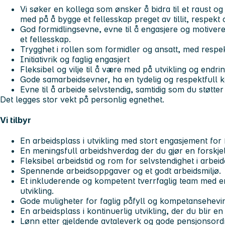
Vi søker en kollega som ønsker å bidra til et raust og
med på å bygge et fellesskap preget av tillit, respekt o
God formidlingsevne, evne til å engasjere og motivere t
et fellesskap.
Trygghet i rollen som formidler og ansatt, med respek
Initiativrik og faglig engasjert
Fleksibel og vilje til å være med på utvikling og endrin
Gode samarbeidsevner, ha en tydelig og respektfull 
Evne til å arbeide selvstendig, samtidig som du støtte
Det legges stor vekt på personlig egnethet.
Vi tilbyr
En arbeidsplass i utvikling med stort engasjement for
En meningsfull arbeidshverdag der du gjør en forskje
Fleksibel arbeidstid og rom for selvstendighet i arbeid
Spennende arbeidsoppgaver og et godt arbeidsmiljø.
Et inkluderende og kompetent tverrfaglig team med 
utvikling.
Gode muligheter for faglig påfyll og kompetansehevin
En arbeidsplass i kontinuerlig utvikling, der du blir en 
Lønn etter gjeldende avtaleverk og gode pensjonsord