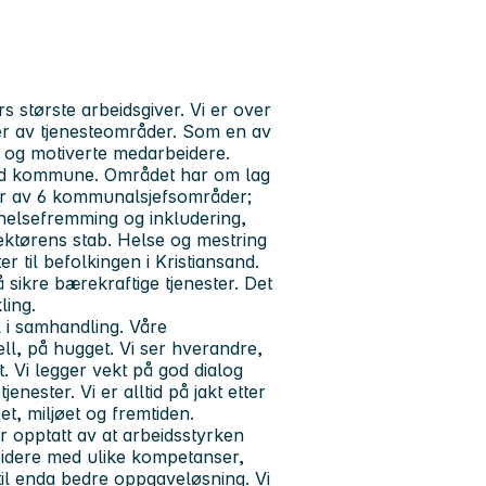
største arbeidsgiver. Vi er over
er av tjenesteområder. Som en av
e og motiverte medarbeidere.
sand kommune. Området har om lag
står av 6 kommunalsjefsområder;
 helsefremming og inkludering,
ektørens stab. Helse og mestring
r til befolkingen i Kristiansand.
 sikre bærekraftige tjenester. Det
ling.
il i samhandling. Våre
ell, på hugget.
Vi ser hverandre,
. Vi legger vekt på god dialog
ester. Vi er alltid på jakt etter
t, miljøet og fremtiden.
 opptatt av at arbeidsstyrken
eidere med ulike kompetanser,
til enda bedre oppgaveløsning. Vi