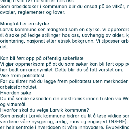
Viktig å vite før du starter hos oss
Som arbeidstaker i kommunen blir du ansatt på de vilkår, r
avtaler, reglementer og lover.
Mangfold er en styrke
Larvik kommune ser mangfold som en styrke. Vi oppfordrer 
til å søke på ledige stillinger hos oss, uavhengig av alder,
orientering, nasjonal eller etnisk bakgrunn. Vi tilpasser 
det.
Kan bli ført opp på offentlig søkerliste
Vi gjør oppmerksom på at du som søker kan bli ført opp på 
har bedt om anonymitet. Dette blir du så fall varslet om.
Vise frem politiattest
Før du tiltrer må du legge frem politiattest uten merknade
arbeidsforholdet.
Hvordan søke
Du må sende søknaden din elektronisk innen fristen via Web
og vitnemål.
Hvorfor skal du velge Larvik kommune?
Som ansatt i Larvik kommune bidrar du til å løse viktige
verdiene våre nysgjerrig, ærlig, raus og engasjert (NÆRE).
er helt sentrale i hverdagen til våre innbyggere. Byutviklin