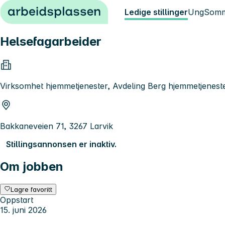
Hopp til innhold
Ledige stillinger
Ung
Somm
Helsefagarbeider
Virksomhet hjemmetjenester, Avdeling Berg hjemmetjenest
Bakkaneveien 71, 3267 Larvik
Stillingsannonsen er inaktiv.
Om jobben
Lagre favoritt
Oppstart
15. juni 2026