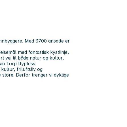
innbyggere. Med 3700 ansatte er
semål med fantastisk kystlinje,
t vei til både natur og kultur,
ia Torp flyplass.
ultur, friluftsliv og
tore. Derfor trenger vi dyktige
.