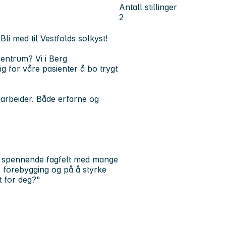
Antall stillinger
2
i med til Vestfolds solkyst!
 sentrum? Vi i Berg
g for våre pasienter å bo trygt
garbeider. Både erfarne og
et spennende fagfelt med mange
, forebygging og på å styrke
t for deg?"