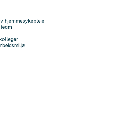
 av hjemmesykepleie
i team
kolleger
rbeidsmiljø
P