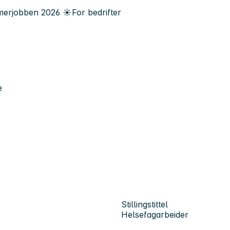
erjobben
2026
☀️
For bedrifter
e
Stillingstittel
Helsefagarbeider