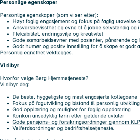
Personlige egenskaper
Personlige egenskaper (som vi ser etter):
Høyt faglig engasjement og fokus på faglig utøvelse
Ansvarsbevissthet og evne til å jobbe selvstendig og 
Fleksibilitet, endringsvilje og kreativitet
Gode samarbeidsevner med pasienter, pårørende og 
Godt humør og positiv innstilling for å skape et godt a
Personlig egnethet vektlegges.
Vi tilbyr
Hvorfor velge Berg Hjemmetjeneste?
Vi tilbyr deg:
De beste, hyggeligste og mest engasjerte kollegaene
Fokus på fagutvikling og bistand til personlig utvikling
God opplæring og mulighet for faglig oppdatering
Konkurransedyktig lønn etter gjeldende avtaler
Gode pensjons- og forsikringsordninger gjennom KL
Velferdsordninger og bedriftshelsetjeneste.