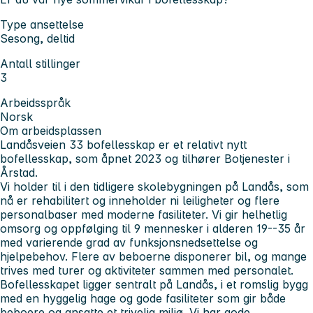
Type ansettelse
Sesong, deltid
Antall stillinger
3
Arbeidsspråk
Norsk
Om arbeidsplassen
Landåsveien 33 bofellesskap er et relativt nytt
bofellesskap, som åpnet 2023 og tilhører Botjenester i
Årstad.
Vi holder til i den tidligere skolebygningen på Landås, som
nå er rehabilitert og inneholder ni leiligheter og flere
personalbaser med moderne fasiliteter. Vi gir helhetlig
omsorg og oppfølging til 9 mennesker i alderen 19--35 år
med varierende grad av funksjonsnedsettelse og
hjelpebehov. Flere av beboerne disponerer bil, og mange
trives med turer og aktiviteter sammen med personalet.
Bofellesskapet ligger sentralt på Landås, i et romslig bygg
med en hyggelig hage og gode fasiliteter som gir både
beboere og ansatte et trivelig miljø. Vi har gode