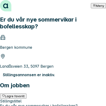
Hopp til innhold
Meny
Er du vår nye sommervikar i
bofellesskap?
Bergen kommune
Landåsveien 33, 5097 Bergen
Stillingsannonsen er inaktiv.
Om jobben
Lagre favoritt
Stillingstittel
Er du vår nye sommervikar i bofellesskap?