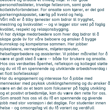
personalfasiliteter, trivelige fellesrom, samt gode
kollektivforbindelser. For ansatte som kjører, er det god
parkeringskapasitet, særlig på kveld og helg.
Vårt mål er å tilby tjenester som bidrar til trygghet,
mestring og livskvalitet -- og vi legger stor vekt på faglig
kvalitet, respekt og relasjonsbygging.
Vi har dyktige medarbeidere som hver dag bidrar til å
skape gode liv for våre beboere og ønsker å bygge
kunnskap og kompetanse sammen. Her jobber
sykepleiere, vernepleiere, miljøterapeuter,
helsefagarbeidere og assistenter. Vi jobber målrettet for å
være et godt sted å være -- både for brukere og ansatte.
Hos oss verdsettes åpenhet, refleksjon og kollegial støtte
og du vil få en spennende og utviklende arbeidshverdag i
et flott bofellesskap!
Har du engasjement og interesse for å jobbe med
mennesker med psykisk utviklingshemming og du ønsker å
være en del av et team som fokuserer på faglig utvikling
og et positivt arbeidsmiljø, kan du være den rette for oss.
Som ansatt hos oss vil du få en spennende og givende
jobb med stor variasjon i det daglige. For studenter innen
helse - og omsorgsfag vil du få variert og verdifull