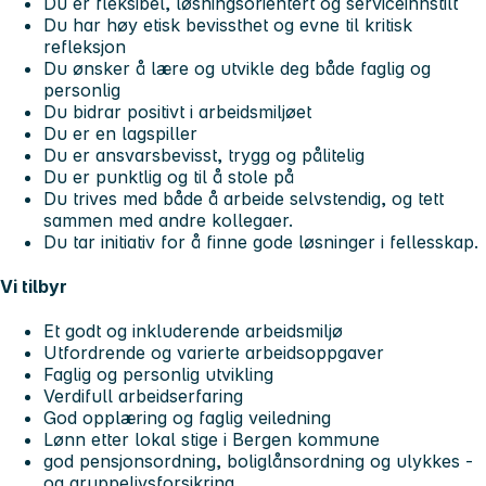
Du er fleksibel, løsningsorientert og serviceinnstilt
Du har høy etisk bevissthet og evne til kritisk
refleksjon
Du ønsker å lære og utvikle deg både faglig og
personlig
Du bidrar positivt i arbeidsmiljøet
Du er en lagspiller
Du er ansvarsbevisst, trygg og pålitelig
Du er punktlig og til å stole på
Du trives med både å arbeide selvstendig, og tett
sammen med andre kollegaer.
Du tar initiativ for å finne gode løsninger i fellesskap.
Vi tilbyr
Et godt og inkluderende arbeidsmiljø
Utfordrende og varierte arbeidsoppgaver
Faglig og personlig utvikling
Verdifull arbeidserfaring
God opplæring og faglig veiledning
Lønn etter lokal stige i Bergen kommune
god pensjonsordning, boliglånsordning og ulykkes -
og gruppelivsforsikring