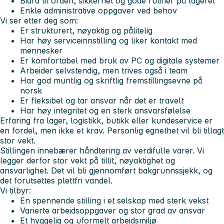
Bidra til orden, sikkerhet og gode rutiner på lageret
Enkle administrative oppgaver ved behov
Vi ser etter deg som:
Er strukturert, nøyaktig og pålitelig
Har høy serviceinnstilling og liker kontakt med
mennesker
Er komfortabel med bruk av PC og digitale systemer
Arbeider selvstendig, men trives også i team
Har god muntlig og skriftlig fremstillingsevne på
norsk
Er fleksibel og tar ansvar når det er travelt
Har høy integritet og en sterk ansvarsfølelse
Erfaring fra lager, logistikk, butikk eller kundeservice er
en fordel, men ikke et krav. Personlig egnethet vil bli tillagt
stor vekt.
Stillingen innebærer håndtering av verdifulle varer. Vi
legger derfor stor vekt på tillit, nøyaktighet og
ansvarlighet. Det vil bli gjennomført bakgrunnssjekk, og
det forutsettes plettfri vandel.
Vi tilbyr:
En spennende stilling i et selskap med sterk vekst
Varierte arbeidsoppgaver og stor grad av ansvar
Et hyggelig og uformelt arbeidsmiljø