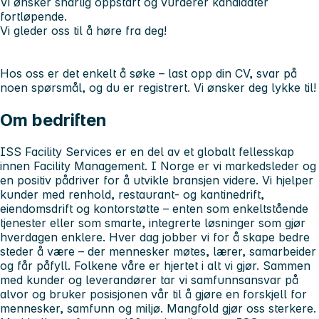
Vi ønsker snarlig oppstart og vurderer kandidater
fortløpende.
Vi gleder oss til å høre fra deg!
Hos oss er det enkelt å søke – last opp din CV, svar på
noen spørsmål, og du er registrert. Vi ønsker deg lykke til!
Om bedriften
ISS Facility Services er en del av et globalt fellesskap
innen Facility Management. I Norge er vi markedsleder og
en positiv pådriver for å utvikle bransjen videre. Vi hjelper
kunder med renhold, restaurant- og kantinedrift,
eiendomsdrift og kontorstøtte – enten som enkeltstående
tjenester eller som smarte, integrerte løsninger som gjør
hverdagen enklere. Hver dag jobber vi for å skape bedre
steder å være – der mennesker møtes, lærer, samarbeider
og får påfyll. Folkene våre er hjertet i alt vi gjør. Sammen
med kunder og leverandører tar vi samfunnsansvar på
alvor og bruker posisjonen vår til å gjøre en forskjell for
mennesker, samfunn og miljø. Mangfold gjør oss sterkere.