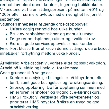
renhold av blant annet kontor-, lager- og butikklokaler.
Vikariatene vil ha en stillingsprosent på mellom 40% og
100% etter nærmere avtale, med en varighet fra juni til
september.
Stillingen innebærer følgende arbeidsoppgaver:
Utføre daglig renhold hos ulike kunder.
Bruk av renholdsmaskiner og manuelt utstyr.
Følge renholdsplaner, rutiner og kvalitetskrav.
Bidra til gode serviceopplevelser hos kundene.
Førerkort klasse B er et krav i denne stillingen, da arbeidet
innebærer forflytning mellom ulike kunder.
Arbeidstid:
Arbeidstiden vil variere etter oppsatt vaktplan.
Arbeid på kveldtid og i helg vil forekomme.
Gode grunner til å velge oss
Konkurransedyktige betingelser:
Vi tilbyr lønn etter
tariff, samt gode betingelser og forsikringsordning.
Grundig opplæring:
Du får opplæring sammen med
en erfaren renholder og tilgang til e-læringskurs.
HMS i fokus:
Vi verdsetter våre servicehelter og
prioriterer HMS høyt for å sikre en trygg og god
arbeidshverdag.