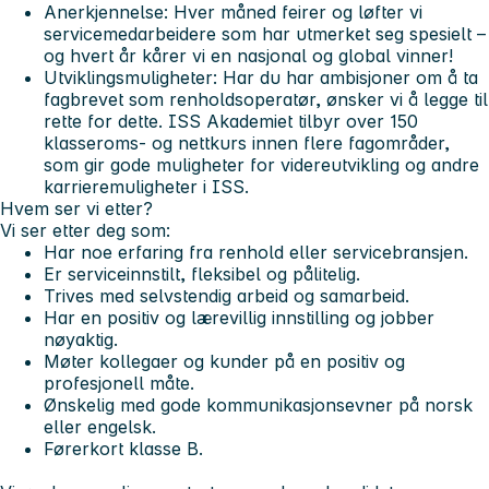
Anerkjennelse:
Hver måned feirer og løfter vi
servicemedarbeidere som har utmerket seg spesielt –
og hvert år kårer vi en nasjonal og global vinner!
Utviklingsmuligheter:
Har du har ambisjoner om å ta
fagbrevet som renholdsoperatør, ønsker vi å legge til
rette for dette. ISS Akademiet tilbyr over 150
klasseroms- og nettkurs innen flere fagområder,
som gir gode muligheter for videreutvikling og andre
karrieremuligheter i ISS.
Hvem ser vi etter?
Vi ser etter deg som:
Har noe erfaring fra renhold eller servicebransjen.
Er serviceinnstilt, fleksibel og pålitelig.
Trives med selvstendig arbeid og samarbeid.
Har en positiv og lærevillig innstilling og jobber
nøyaktig.
Møter kollegaer og kunder på en positiv og
profesjonell måte.
Ønskelig med gode kommunikasjonsevner på norsk
eller engelsk.
Førerkort klasse B.