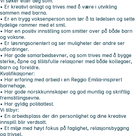
Vi søker etter deg som:
• Er kreativt anlagt og trives med å være i utvikling
sammen med barna.
• Er en trygg voksenperson som tør å ta ledelsen og sette
tydelige rammer med et smil.
• Har en positiv innstilling som smitter over på både barn
og voksne.
• Er løsningsorientert og ser muligheter der andre ser
utfordringer.
• Har gode samarbeidsevner, og som trives med å bygge
sterke, åpne og tillitsfulle relasjoner med både kollegaer,
barn og foreldre.
Kvalifikasjoner:
• Har erfaring med arbeid i en Reggio Emilia-inspirert
barnehage.
• Har gode norskkunnskaper og god muntlig og skriftlig
fremstillingsevne.
• Har gyldig politiattest.
Vi tilbyr:
• En arbeidsplass der din personlighet og dine kreative
innspill blir verdsatt.
• Et miljø med høyt fokus på faglighet, relasjonsbygging
og trivsel.