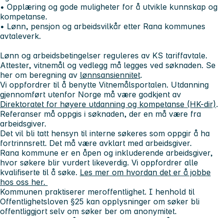
• Opplæring og gode muligheter for å utvikle kunnskap og
kompetanse.
• Lønn, pensjon og arbeidsvilkår etter Rana kommunes
avtaleverk.
Lønn og arbeidsbetingelser reguleres av KS tariffavtale.
Attester, vitnemål og vedlegg må legges ved søknaden. Se
her om beregning av
lønnsansiennitet
.
Vi oppfordrer til å benytte Vitnemålsportalen. Utdanning
gjennomført utenfor Norge må være godkjent av
Direktoratet for høyere utdanning og kompetanse (HK-dir)
.
Referanser må oppgis i søknaden, der en må være fra
arbeidsgiver.
Det vil bli tatt hensyn til interne søkeres som oppgir å ha
fortrinnsrett. Det må være avklart med arbeidsgiver.
Rana kommune er en åpen og inkluderende arbeidsgiver,
hvor søkere blir vurdert likeverdig. Vi oppfordrer alle
kvalifiserte til å søke.
Les mer om hvordan det er å jobbe
hos oss her.
Kommunen praktiserer meroffentlighet. I henhold til
Offentlighetsloven §25 kan opplysninger om søker bli
offentliggjort selv om søker ber om anonymitet.