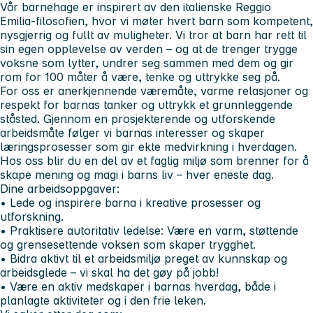
Vår barnehage er inspirert av den italienske Reggio
Emilia‑filosofien, hvor vi møter hvert barn som kompetent,
nysgjerrig og fullt av muligheter. Vi tror at barn har rett til
sin egen opplevelse av verden – og at de trenger trygge
voksne som lytter, undrer seg sammen med dem og gir
rom for 100 måter å være, tenke og uttrykke seg på.
For oss er anerkjennende væremåte, varme relasjoner og
respekt for barnas tanker og uttrykk et grunnleggende
ståsted. Gjennom en prosjekterende og utforskende
arbeidsmåte følger vi barnas interesser og skaper
læringsprosesser som gir ekte medvirkning i hverdagen.
Hos oss blir du en del av et faglig miljø som brenner for å
skape mening og magi i barns liv – hver eneste dag.
Dine arbeidsoppgaver:
•
Lede og inspirere barna i kreative prosesser og
utforskning.
• Praktisere autoritativ ledelse: Være en varm, støttende
og grensesettende voksen som skaper trygghet.
• Bidra aktivt til et arbeidsmiljø preget av kunnskap og
arbeidsglede – vi skal ha det gøy på jobb!
• Være en aktiv medskaper i barnas hverdag, både i
planlagte aktiviteter og i den frie leken.