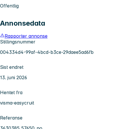
Offentlig
Annonsedata
Rapporter annonse
Stillingsnummer
004334d4-99af-4bcd-b3ce-29daee5ad6fb
Sist endret
13. juni 2026
Hentet fra
visma-easycruit
Referanse
3630385_57650_no