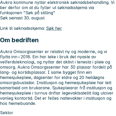
Aukra kommune nyttar elektronisk søknadsbehandling. Vi
ber derfor om at du fyller ut søknadsskjema via
funksjonen "Søk på stilling"
Søk seinast 30. august
Link til søknadsskjema:
Søk her
Om bedriften
Aukra Omsorgssenter er relativt ny og moderne, og vi
flytta inn i 2018. Ein har teke i bruk det nyaste av
velferdsteknologi, og nyttar det aktivt i tenesta i pleie og
omsorg. Aukra Omsorgssenter har 30 plassar fordelt på
lang- og kortidsplassar. I same bygget finn ein
heimesjukepleie, dagsenter for eldre og 20 heildøgns
omsorgsbustadar. Institusjon og heimesjukepleie har tett
samarbeid om brukarane. Sjukepleiarar frå institusjon og
heimesjukepleie i turnus driftar legevaktsatelitt ilag utover
vanleg kontortid. Det er felles nattevakter i institusjon og
hos heimebuande.
Sektor