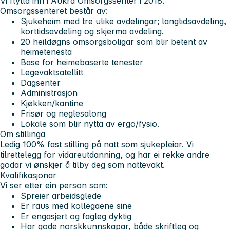
Vi flytta inn i Aukra Omsorgssenter i 2018.
Omsorgssenteret består av:
Sjukeheim med tre ulike avdelingar; langtidsavdeling,
korttidsavdeling og skjerma avdeling.
20 heildøgns omsorgsboligar som blir betent av
heimetenesta
Base for heimebaserte tenester
Legevaktsatellitt
Dagsenter
Administrasjon
Kjøkken/kantine
Frisør og neglesalong
Lokale som blir nytta av ergo/fysio.
Om stillinga
Ledig 100% fast stilling på natt som sjukepleiar. Vi
tilrettelegg for vidareutdanning, og har ei rekke andre
godar vi ønskjer å tilby deg som nattevakt.
Kvalifikasjonar
Vi ser etter ein person som:
Spreier arbeidsglede
Er raus med kollegaene sine
Er engasjert og fagleg dyktig
Har gode norskkunnskapar, både skriftleg og