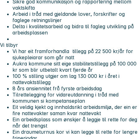
Sikre god kommunikasjon og rapportering mellom
vaktskifta
Arbeid i tråd med gjeldande lover, forskrifter og
faglege retningslinjer
Delta i kvalitetsarbeid og bidra til fagleg utvikling på
arbeidsplassen
Vi tilbyr
Vi har eit framforhandla tillegg på 22 500 kr/år for
sjukepleiarar som går natt
Aukra kommune sitt eige stabilitetstillegg på 100 000
kr som blir utbetalt kvart fjerde år
100 % stilling utgjer om lag 130 000 kr i året i
nattevaktstillegg
8 års ansiennitet frå fyrste arbeidsdag
Tilrettelegging for vidareutdanning i tråd med
kommunen si kompetanseplan
Eit veldig kjekt og innhaldsrikt arbeidsmiljø, der ein er
fire nattevakter saman kvar nattevakt
Ein arbeidsplass som ønskjer å leggje til rette for deg
når det trengst
Ein draumeturnus kor vi kan legge til rette for lengre
friperiodar