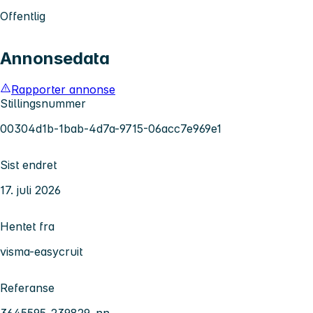
Offentlig
Annonsedata
Rapporter annonse
Stillingsnummer
00304d1b-1bab-4d7a-9715-06acc7e969e1
Sist endret
17. juli 2026
Hentet fra
visma-easycruit
Referanse
3645595_239829_nn