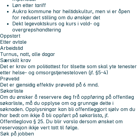
Løn etter tariff
Aukra kommune har heiltidskultur, men vi er åpen
for redusert stilling om du ønskjer det
Dekt legevaktskurs og kurs i vald- og
overgrepshandtering
Oppstart
Etter avtale
Arbeidstid
T
urnus, natt, alle dagar
Særskilt krav
Det er krav om politiattest for tilsette som skal yte tenester
etter helse- og omsorgstjenesteloven (jf. §5-4)
Prøvetid
Det er gjensidig effektiv prøvetid på 6 mnd.
Søkarliste
Om du ønsker å reservere deg frå oppføring på offentleg
søkarliste, må du opplyse om og grunngje dette i
søknaden. Opplysningar kan bli offentleggjort sjølv om du
har bedt om ikkje å bli oppført på søkarlista, jf.
Offentleglova § 25. Du blir varsla dersom ønsket om
reservasjon ikkje vert tatt til følge.
Søk på jobben