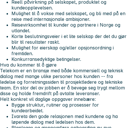
Reell påvirkning på selskapet, produktet og
kundeopplevelsen.
Mulighet til å vokse med selskapet, og bli med på en
reise med internasjonale ambisjoner.
Reisevirksomhet til kunder og partnere i Norge og
utlandet.
Korte beslutningsveier i et lite selskap der det du gjør
blir til resultater raskt.
Mulighet for eierskap og/eller opsjonsordning i
fremtiden.
Konkurransedyktige betingelser.
Hva du kommer til å gjøre
Telekom er en bransje med både kommersiell og teknisk
dialog med mange ulike personer hos kunden -- fra
ledelse og forretningssiden til prosjektledere og tekniske
team. En stor del av jobben er å bevege seg trygt mellom
disse og holde fremdrift på avtalte leveranser.
Helt konkret vil daglige oppgaver innebære
:
Bygge struktur, rutiner og prosesser for
kundearbeidet.
Ivareta den gode relasjonen med kundene og ha
løpende dialog med ledelsen hos dem.
Planlegge og gjennomføre onboarding av nye