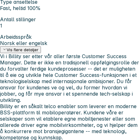
Type ansettelse
Fast, heltid 100%
Antall stillinger
1
Arbeidsspråk
Norsk eller engelsk
Vis flere detaljer
Vi i Billity ser etter vår aller første Customer Success
Manager. Dette er ikke en tradisjonell oppfølgingsrolle der
du forvalter ferdige kundeprosesser -- det er muligheten
til å eie og utvikle hele Customer Success-funksjonen i et
teknologiselskap med internasjonale ambisjoner. Du får
ansvar for kundenes ve og vel, du former hvordan vi
jobber, og får mye ansvar i et spennende tech-selskap i
utvikling.
Billity er en såkalt telco enabler som leverer en moderne
BSS-plattform til mobiloperatører. Kundene våre er
selskaper som vil etablere egne mobiltjenester eller som
allerede driver egne mobilvirksomheter, og vi hjelper dem
å konkurrere mot bransjegigantene -- med teknologi,
kompetanse og kunnskap.