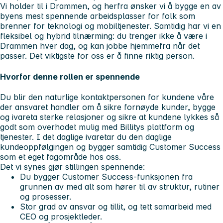
Vi holder til i Drammen, og herfra ønsker vi å bygge en av
byens mest spennende arbeidsplasser for folk som
brenner for teknologi og mobiltjenester. Samtidig har vi en
fleksibel og hybrid tilnærming: du trenger ikke å være i
Drammen hver dag, og kan jobbe hjemmefra når det
passer. Det viktigste for oss er å finne riktig person.
Hvorfor denne rollen er spennende
Du blir den naturlige kontaktpersonen for kundene våre
der ansvaret handler om å sikre fornøyde kunder, bygge
og ivareta sterke relasjoner og sikre at kundene lykkes så
godt som overhodet mulig med Billitys plattform og
tjenester. I det daglige ivaretar du den daglige
kundeoppfølgingen og bygger samtidig Customer Success
som et eget fagområde hos oss.
Det vi synes gjør stillingen spennende
:
Du bygger Customer Success-funksjonen fra
grunnen av med alt som hører til av struktur, rutiner
og prosesser.
Stor grad av ansvar og tillit, og tett samarbeid med
CEO og prosjektleder.