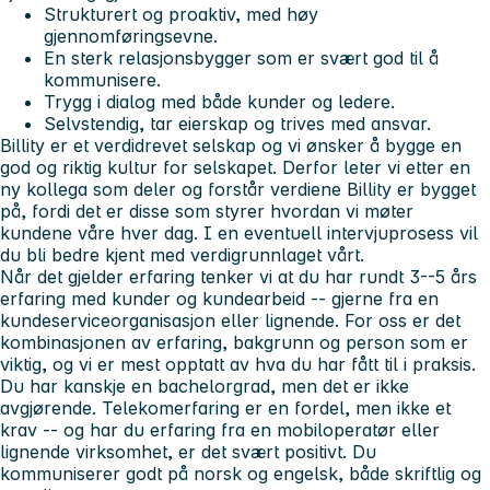
Strukturert og proaktiv, med høy
gjennomføringsevne.
En sterk relasjonsbygger som er svært god til å
kommunisere.
Trygg i dialog med både kunder og ledere.
Selvstendig, tar eierskap og trives med ansvar.
Billity er et verdidrevet selskap og vi ønsker å bygge en
god og riktig kultur for selskapet. Derfor leter vi etter en
ny kollega som deler og forstår verdiene Billity er bygget
på, fordi det er disse som styrer hvordan vi møter
kundene våre hver dag. I en eventuell intervjuprosess vil
du bli bedre kjent med verdigrunnlaget vårt.
Når det gjelder erfaring tenker vi at du har rundt 3--5 års
erfaring med kunder og kundearbeid -- gjerne fra en
kundeserviceorganisasjon eller lignende. For oss er det
kombinasjonen av erfaring, bakgrunn og person som er
viktig, og vi er mest opptatt av hva du har fått til i praksis.
Du har kanskje en bachelorgrad, men det er ikke
avgjørende. Telekomerfaring er en fordel, men ikke et
krav -- og har du erfaring fra en mobiloperatør eller
lignende virksomhet, er det svært positivt. Du
kommuniserer godt på norsk og engelsk, både skriftlig og