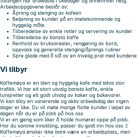
Stillingen har arbeidstid i ukedager og annenhver helg.
Arbeidsoppgavene består av:
Åpning og stenging av kafeen
Betjening av kunder på en imøtekommende og
hyggelig måte
Tilberedelse av enkle retter og servering av kunder
Tilberedelse av barista kaffe
Renhold av bruksarealer, rengjøring av bord,
oppvask og generelle stenging/åpnings rutiner
Spre glede med å slå av en trivelig prat med kundene
Vi tilbyr
Kaffemøya er en liten og hyggelig kafe med tidvis stor
trafikk. Vi har ett stort utvalg barista kaffe, enkle
lunsjretter og ett godt utvalg av kaker og bakevarer.
Vi kan tilby en varierende og aktiv arbeidsdag der ingen
dager er like. Du vil møte mange flotte kunder i løpet av
dagen når du er på jobb på hos oss
Vi er en gjeng som liker å holde humøret oppe på jobb.
Har du samme innstilling, passer du godt inn hos oss :)
Kaffemøya ønsker ikke bare være en arbeidsplass, men