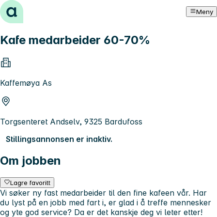
Hopp til innhold
Meny
Kafe medarbeider 60-70%
Kaffemøya As
Torgsenteret Andselv, 9325 Bardufoss
Stillingsannonsen er inaktiv.
Om jobben
Lagre favoritt
Vi søker ny fast medarbeider til den fine kafeen vår. Har
du lyst på en jobb med fart i, er glad i å treffe mennesker
og yte god service? Da er det kanskje deg vi leter etter!