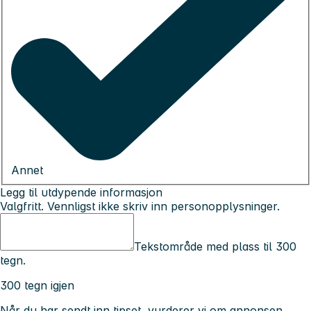
Annet
Legg til utdypende informasjon
Valgfritt. Vennligst ikke skriv inn personopplysninger.
Tekstområde med plass til 300
tegn.
300 tegn igjen
Når du har sendt inn tipset, vurderer vi om annonsen