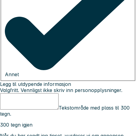
Annet
Legg til utdypende informasjon
Valgfritt. Vennligst ikke skriv inn personopplysninger.
Tekstområde med plass til 300
tegn.
300 tegn igjen
Når du har sendt inn tipset, vurderer vi om annonsen