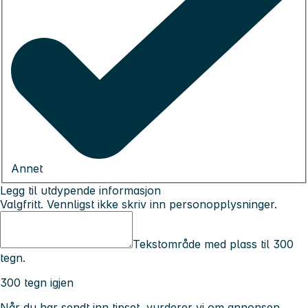
Annet
Legg til utdypende informasjon
Valgfritt. Vennligst ikke skriv inn personopplysninger.
Tekstområde med plass til 300
tegn.
300 tegn igjen
Når du har sendt inn tipset, vurderer vi om annonsen