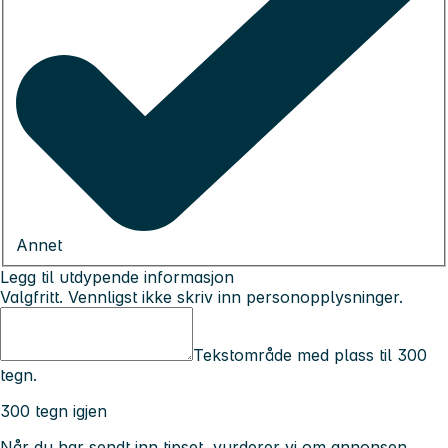
Annet
Legg til utdypende informasjon
Valgfritt. Vennligst ikke skriv inn personopplysninger.
Tekstområde med plass til 300
tegn.
300 tegn igjen
Når du har sendt inn tipset, vurderer vi om annonsen