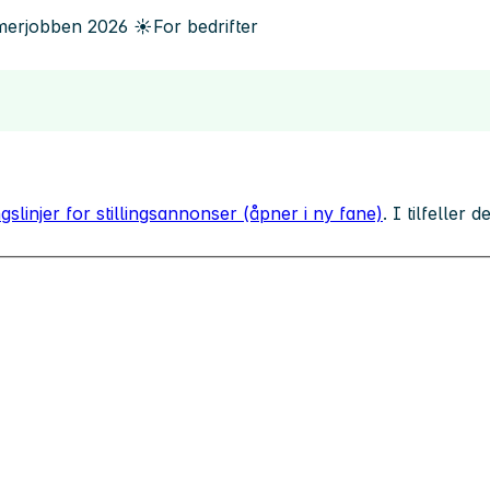
erjobben
2026
☀️
For bedrifter
gslinjer for stillingsannonser (åpner i ny fane)
. I tilfeller