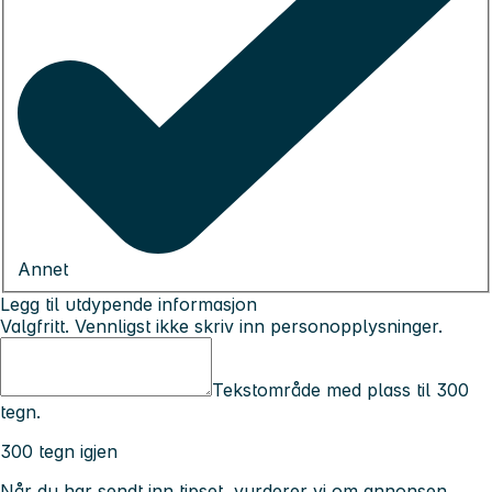
Annet
Legg til utdypende informasjon
Valgfritt. Vennligst ikke skriv inn personopplysninger.
Tekstområde med plass til 300
tegn.
300 tegn igjen
Når du har sendt inn tipset, vurderer vi om annonsen