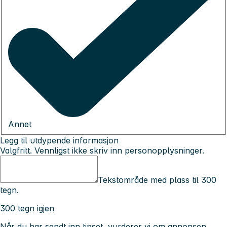
Annet
Legg til utdypende informasjon
Valgfritt. Vennligst ikke skriv inn personopplysninger.
Tekstområde med plass til 300
tegn.
300 tegn igjen
Når du har sendt inn tipset, vurderer vi om annonsen