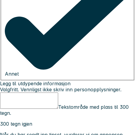
Annet
Legg til utdypende informasjon
Valgfritt. Vennligst ikke skriv inn personopplysninger.
Tekstområde med plass til 300
tegn.
300 tegn igjen
Når du har sendt inn tipset, vurderer vi om annonsen