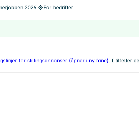
erjobben
2026
☀️
For bedrifter
gslinjer for stillingsannonser (åpner i ny fane)
. I tilfeller