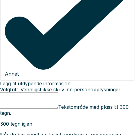
Annet
Legg til utdypende informasjon
Valgfritt. Vennligst ikke skriv inn personopplysninger.
Tekstområde med plass til 300
tegn.
300 tegn igjen
Når du har sendt inn tipset, vurderer vi om annonsen