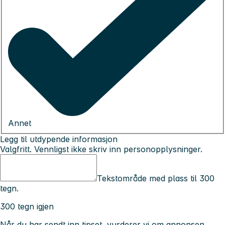
Annet
Legg til utdypende informasjon
Valgfritt. Vennligst ikke skriv inn personopplysninger.
Tekstområde med plass til 300
tegn.
300 tegn igjen
Når du har sendt inn tipset, vurderer vi om annonsen