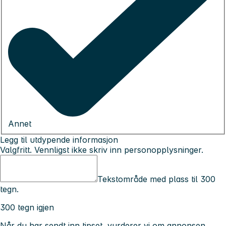
Annet
Legg til utdypende informasjon
Valgfritt. Vennligst ikke skriv inn personopplysninger.
Tekstområde med plass til 300
tegn.
300 tegn igjen
Når du har sendt inn tipset, vurderer vi om annonsen