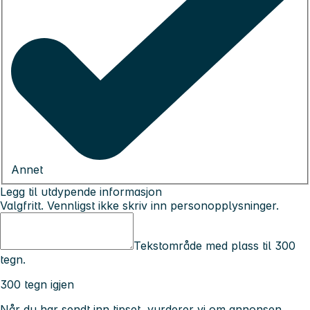
Annet
Legg til utdypende informasjon
Valgfritt. Vennligst ikke skriv inn personopplysninger.
Tekstområde med plass til 300
tegn.
300 tegn igjen
Når du har sendt inn tipset, vurderer vi om annonsen