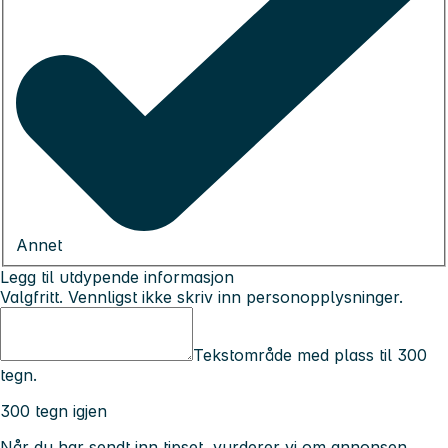
Annet
Legg til utdypende informasjon
Valgfritt. Vennligst ikke skriv inn personopplysninger.
Tekstområde med plass til 300
tegn.
300 tegn igjen
Når du har sendt inn tipset, vurderer vi om annonsen