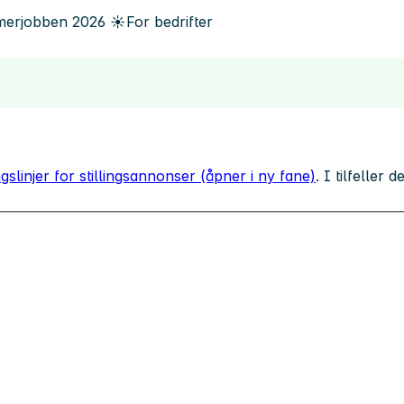
erjobben
2026
☀️
For bedrifter
gslinjer for stillingsannonser (åpner i ny fane)
. I tilfeller