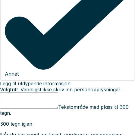
Annet
Legg til utdypende informasjon
Valgfritt. Vennligst ikke skriv inn personopplysninger.
Tekstområde med plass til 300
tegn.
300 tegn igjen
Når du har sendt inn tipset, vurderer vi om annonsen