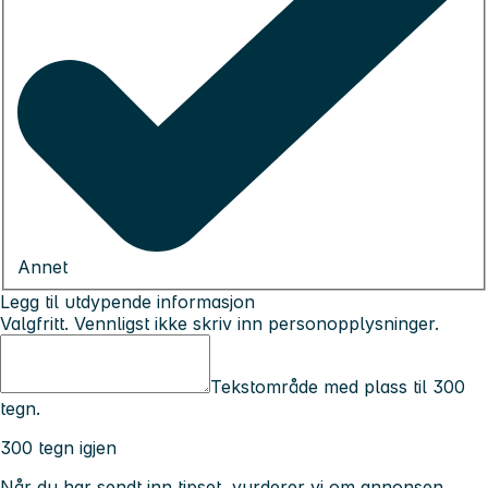
Annet
Legg til utdypende informasjon
Valgfritt. Vennligst ikke skriv inn personopplysninger.
Tekstområde med plass til 300
tegn.
300 tegn igjen
Når du har sendt inn tipset, vurderer vi om annonsen