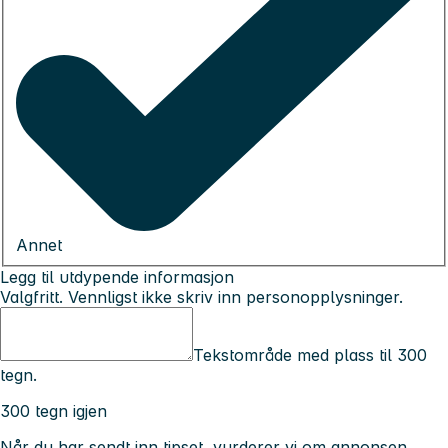
Annet
Legg til utdypende informasjon
Valgfritt. Vennligst ikke skriv inn personopplysninger.
Tekstområde med plass til 300
tegn.
300 tegn igjen
Når du har sendt inn tipset, vurderer vi om annonsen