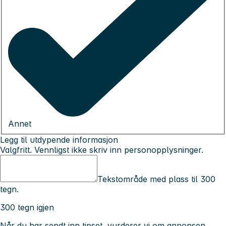
Annet
Legg til utdypende informasjon
Valgfritt. Vennligst ikke skriv inn personopplysninger.
Tekstområde med plass til 300
tegn.
300 tegn igjen
Når du har sendt inn tipset, vurderer vi om annonsen