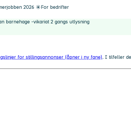
erjobben
2026
☀️
For bedrifter
n barnehage -vikariat 2 gangs utlysning
gslinjer for stillingsannonser (åpner i ny fane)
. I tilfeller