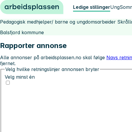
Hopp til innhold
Ledige stillinger
Ung
Somm
Pedagogisk medhjelper/ barne og ungdomsarbeider Skrålla
Balsfjord kommune
Rapporter annonse
Alle annonser på arbeidsplassen.no skal følge
Navs retnin
fjernet.
Velg hvilke retningslinjer annonsen bryter
Velg minst én