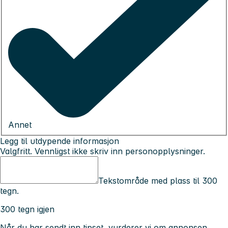
Annet
Legg til utdypende informasjon
Valgfritt. Vennligst ikke skriv inn personopplysninger.
Tekstområde med plass til 300
tegn.
300 tegn igjen
Når du har sendt inn tipset, vurderer vi om annonsen