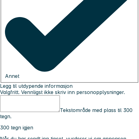
Annet
Legg til utdypende informasjon
Valgfritt. Vennligst ikke skriv inn personopplysninger.
Tekstområde med plass til 300
tegn.
300 tegn igjen
Når du har sendt inn tipset, vurderer vi om annonsen