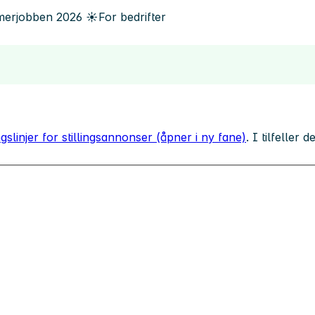
erjobben
2026
☀️
For bedrifter
gslinjer for stillingsannonser (åpner i ny fane)
. I tilfeller