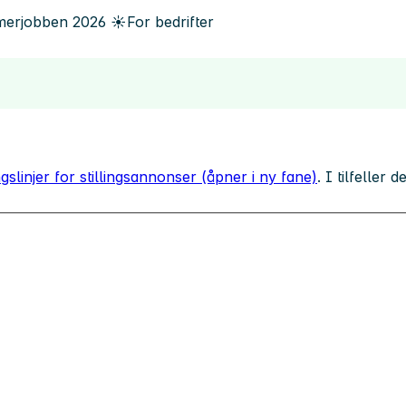
erjobben
2026
☀️
For bedrifter
gslinjer for stillingsannonser (åpner i ny fane)
. I tilfeller