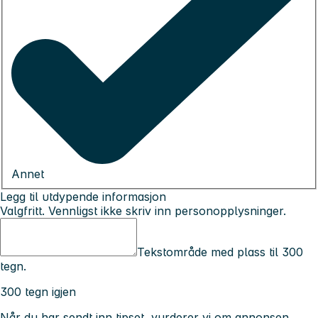
Annet
Legg til utdypende informasjon
Valgfritt. Vennligst ikke skriv inn personopplysninger.
Tekstområde med plass til 300
tegn.
300 tegn igjen
Når du har sendt inn tipset, vurderer vi om annonsen