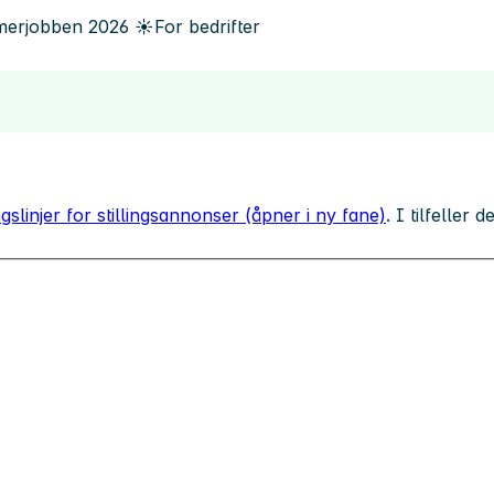
erjobben
2026
☀️
For bedrifter
gslinjer for stillingsannonser (åpner i ny fane)
. I tilfeller