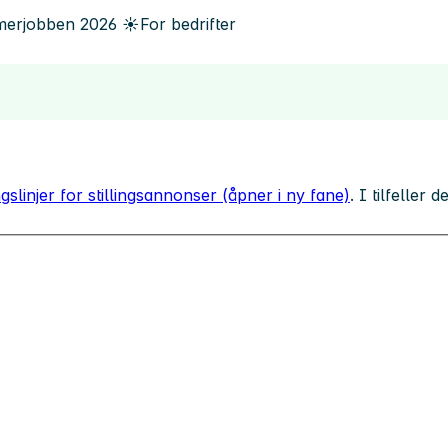
erjobben
2026
☀️
For bedrifter
gslinjer for stillingsannonser (åpner i ny fane)
. I tilfeller