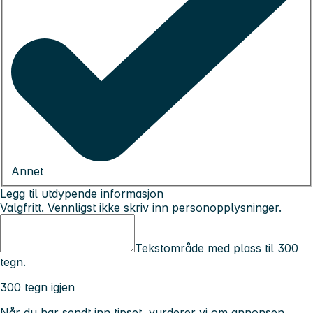
Annet
Legg til utdypende informasjon
Valgfritt. Vennligst ikke skriv inn personopplysninger.
Tekstområde med plass til 300
tegn.
300 tegn igjen
Når du har sendt inn tipset, vurderer vi om annonsen