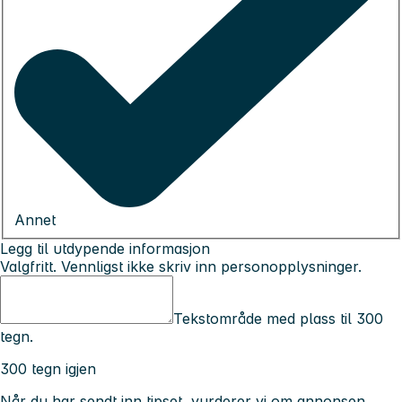
Annet
Legg til utdypende informasjon
Valgfritt. Vennligst ikke skriv inn personopplysninger.
Tekstområde med plass til 300
tegn.
300 tegn igjen
Når du har sendt inn tipset, vurderer vi om annonsen